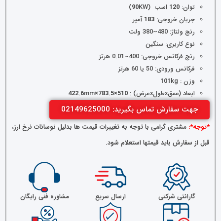
توان:
120 ا
سب (
KW)
90
جریان خروجی:
183
آمپر
رنج ولتاژ: 480~380 ولت
نوع کاربری: سنگین
رنج فرکانس خروجی: 400~0.01 هرتز
فرکانس ورودی: 50 یا 60 هرتز
وزن :
kg
101
ابعاد (عمقxطولxعرض) :
510×783.5×422.6
mm
جهت سفارش تماس بگیرید: 02149625000
*توجه*:
مشتری گرامی با توجه به تغییرات قیمت ها بدلیل نوسانات نرخ ارز،
قبل از سفارش باید قیمتها استعلام شود.
گارانتی شرکتی
ارسال سریع
مشاوره فنی رایگان