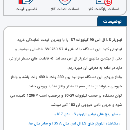
ضمانت بازگشت کالا
ضمانت اصالت کالا
تضمین قیمت
توضیحات
اینورتر LS ال اس 90 کیلووات IS7
را با بهترین قیمت نمایندگی خرید
اینترنتی کنید. این دستگاه با کد فنی SV0750IS7-4 شناسایی میشود. و
یکی از بهترین مدلهای اینورتر ال اس میباشد. که قابلیت های بسیار فراوانی
دارد در ادامه به معرفی آن میپردازیم.
ولتاژ ورودی این دستگاه میتوانید بین 380 ولت تا 480 ولت باشد و ولتاژ
خروجی میتواند از مقدار صفر تا مقدار ولتاژ تغذیه ورودی باشد.
توان دستگاه بر حسب کیلووات
90KW
و برحسب اسب
120HP
نامیده می
شود و جریان نامی خروجی آن
183
آمپر میباشد.
←سایر رنج های توانی اینورتر LS مدل IS7→
←مشاهده اینورتر های LS ال اس مدل IG5 A و سایر مدل ها→