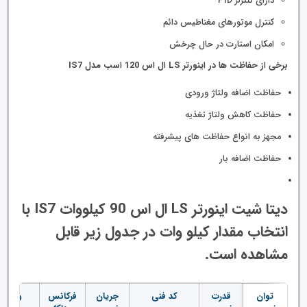
دارای کنترلر PID
کنترل موتورهای مغناطیس دائم
امکان استارت در حال چرخش
برخی از حفاظت ها در اینورتر LS ال اس 120 اسب مدل IS7
حفاظت اضافه ولتاژ ورودی
حفاظت کاهش ولتاژ تغذیه
مجهز به انواع حفاظت های پیشرفته
حفاظت اضافه بار
دیتا شیت اینورتر LS ال اس 90 کیلووات IS7 با
انتخاب مقدار کیلو وات در جدول زیر قابل
مشاهده است.
توان
قدرت
کد فنی
جریان
فرکانس
ولتاژ