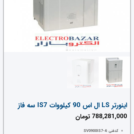
اینورتر LS ال اس 90 کیلووات IS7 سه فاز
788,281,000
تومان
کدفنی :SV0900IS7-4