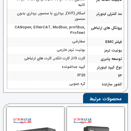
ثانیه
اسکالر (V/F), برداری با سنسور, برداری بدون
مد کنترلی اینورتر
سنسور
CANopen, EtherCAT, Modbus, profibus,
پروتکل های ارتباطی
Profinet
سفارشی
فیلتر EMC
یونیت ترمز خارجی
یونیت ترمز
کارت I/O, کارت انکدر, کارت های ارتباطی
توسعه پذیری
کیپد جداشونده
نوع کیپد اینورتر
IP20
IP
کره جنوبی
کشور سازنده
محصولات مرتبط