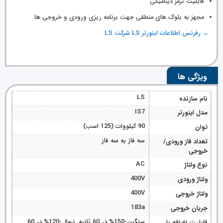
قابلیت ترمز دینامیکی
مجهز به بلوک های منطقی جهت برنامه ریزی ورودی و خروجی ها
← رفرنس اطلاعات اینورتر LS شرکت LS
ویژگی ها
LS
نام سازنده
IS7
مدل اینورتر
90 کیلووات (125 اسب)
توان
سه فاز به سه فاز
تعداد فاز ورودی/
خروجی
AC
نوع ولتاژ
400V
ولتاژ ورودی
400V
ولتاژ خروجی
183a
جریان خروجی
سنگین-150% در 60 ثانیه, نرمال-120% در 60
قابلیت اضافه بار