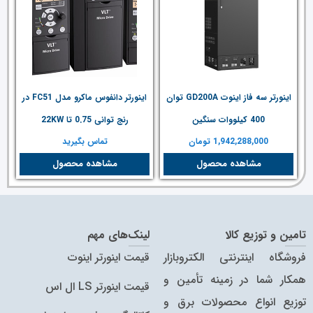
اینورتر سه فاز اینوت GD200A توان
اینورتر دانفوس ماکرو مدل FC51 در
400 کیلووات سنگین
رنج توانی 0.75 تا 22KW
1,942,288,000
تومان
تماس بگیرید
مشاهده محصول
مشاهده محصول
تامین و توزیع کالا
لینک‌های مهم
فروشگاه اینترنتی الکتروبازار
قیمت اینورتر اینوت
همکار شما در زمینه تأمین و
قیمت اینورتر LS ال اس
توزیع انواع محصولات برق و