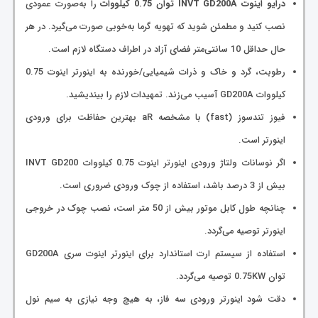
درایو اینوت INVT GD200A توان 0.75 کیلووات
را به‌صورت عمودی
نصب کنید و مطمئن شوید که تهویه گرما به‌خوبی صورت می‌گیرد. در هر
حال حداقل 10 سانتی‌متر فضای آزاد در اطراف دستگاه لازم است.
رطوبت، گرد و خاک و ذرات شیمیایی/خورنده به اینورتر اینوت 0.75
کیلووات GD200A آسیب می‌زند. تمهیدات لازم را بیندیشید.
فیوز تندسوز (fast) با مشخصه aR بهترین حفاظت برای ورودی
اینورتر است.
اگر نوسانات ولتاژ ورودی اینورتر اینوت 0.75 کیلووات INVT GD200
بیش از 3 درصد باشد، استفاده از چوک ورودی ضروری است.
چنانچه طول کابل موتور بیش از 50 متر است، نصب چوک در خروجی
اینورتر توصیه می‌گردد.
استفاده از سیستم ارت استاندارد برای اینورتر اینوت سری GD200A
توان 0.75KW توصیه می‌گردد.
دقت شود اینورتر ورودی سه فاز، به هیچ وجه نیازی به سیم نول