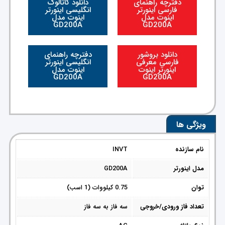
دفترچه راهنمای
دانلود کاتالوگ
فارسی اینورتر
انگلیسی اینورتر
اینوت مدل
اینوت مدل
GD200A
GD200A
دانلود بروشور
دفترچه راهنمای
فارسی معرفی
انگلیسی اینورتر
اینورتر اینوت
اینوت مدل
GD200A
GD200A
ویژگی ها
نام سازنده
INVT
مدل اینورتر
GD200A
توان
0.75 کیلووات (1 اسب)
تعداد فاز ورودی/خروجی
سه فاز به سه فاز