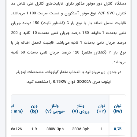
دستگاه کنترل دور موتور مذکور دارای قابلیت‌های کنترل فنی شامل مد
کنترلی V/F SVC، نوع موتور آسنکرون و نسبت سرعت 1:100 می‌باشد.
قابلیت تحمل اضافه بار با نوع بار G (گشتاور ثابت) 150 درصد جریان
نامی به‌مدت 1 دقیقه، 180 درصد جریان نامی به‌مدت 10 ثانیه و 200
درصد جریان نامی به‌مدت 1 ثانیه می‌باشد. قابلیت تحمل اضافه بار با
نوع بار P (گشتاور متغیر) 120 درصد جریان نامی به‌مدت 60 ثانیه
می‌باشد.
در جدول زیر می‌توانید با انتخاب مقدار کیلووات، مشخصات
اینورتر
اینوت سری GD200A توان 0.75KW
را مشاهده کنید:
توان
توان
ولتاژ
ولتاژ
وزن
ابعاد
(kW)
(HP)
ورودی (V)
خروجی (V)
(kg)
(WxHxD mm)
126×186×155
1.9
380V-3ph
380V-3ph
1
0.75