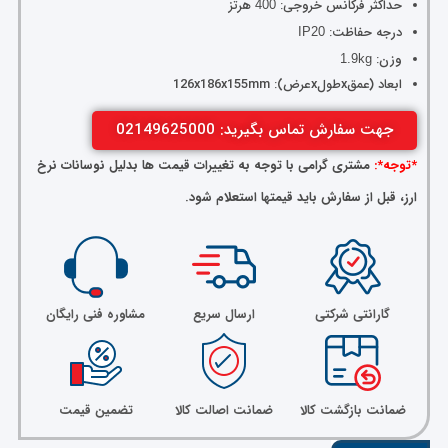
حداکثر فرکانس خروجی:
هرتز
400
درجه حفاظت:
IP20
وزن:
1.9kg
ابعاد (عمقxطولxعرض): 126x186x155mm
جهت سفارش تماس بگیرید: 02149625000
*توجه*:
مشتری گرامی با توجه به تغییرات قیمت ها بدلیل نوسانات نرخ
ارز، قبل از سفارش باید قیمتها استعلام شود.
گارانتی شرکتی
ارسال سریع
مشاوره فنی رایگان
ضمانت بازگشت کالا
ضمانت اصالت کالا
تضمین قیمت