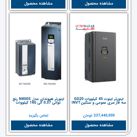
مشاهده محصول
مشاهده محصول
اینورتر اینوت 45 کیلووات GD20
اینورتر هیوندای مدل N800S رنج
سه فاز سری عمومی و سنگینINVT
توانی 0.37 الی 160 کیلووات
237,440,000
تومان
تماس بگیرید
مشاهده محصول
مشاهده محصول