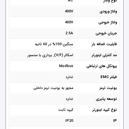
نوع ولتاژ
AC
ولتاژ ورودی
400V
ولتاژ خروجی
400V
جریان خروجی
2.5A
قابلیت اضافه بار
سنگین-150% در 60 ثانیه
مد کنترلی اینورتر
اسکالر (V/F), برداری با سنسور
پروتکل های ارتباطی
Modbus
فیلتر EMC
ندارد
یونیت ترمز
مجهز به یونیت ترمز داخلی
توسعه پذیری
ندارد
نوع کیپد اینورتر
کیپد ثابت
IP20
IP