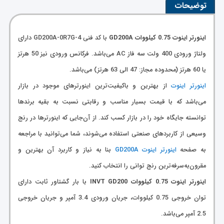
توضیحات
اینورتر اینوت 0.75 کیلووات GD200A
با کد فنی GD200A-0R7G-4 دارای
ولتاژ ورودی 400 ولت سه فاز AC می‌باشد. فرکانس ورودی نیز 50 هرتز
یا 60 هرتز (محدوده مجاز: 47 الی 63 هرتز) می‌باشد.
اینورتر اینوت
از بهترین و باکیفیت‌ترین اینورترهای موجود در بازار
می‌باشد که با قیمت بسیار مناسب و رقابتی نسبت به بقیه برندها
توانسته جایگاه خود را در بازار کسب کند. از آن‌جایی که اینورترها در رنج
وسیعی از کاربردهای صنعتی استفاده می‌شوند، شما می‌توانید با مراجعه
به صفحه
اینورتر اینوت GD200A
بنا به نیاز و کاربرد آن بهترین و
مقرون‌به‌سرفه‌ترین رنج توانی را انتخاب کنید.
اینورتر اینوت 0.75 کیلووات INVT GD200
با بار گشتاور ثابت دارای
توان خروجی 0.75 کیلووات، جریان ورودی 3.4 آمپر و جریان خروجی
2.5 آمپر می‌باشد.