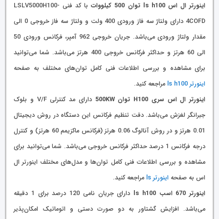
اینورتر ال اس ls h100 توان 500 کیلووات
با کد فنی LSLV5000H100-
4COFD دارای ولتاژ سه فاز ورودی 400 ولت و ولتاژ سه فاز خروجی 0 الی
مقدار ولتاژ ورودی می‌باشد. جریان خروجی 962 آمپر، فرکانس ورودی 50
الی 60 هرتز و حداکثر فرکانس خروجی 400 هرتز می‌باشد. شما می‌توانید
برای مشاهده و بررسی اطلاعات فنی کامل توان‌های مختلف به صفحه
اینورتر ls h100
مراجعه کنید.
اینورتر ال اس سری H100 توان 500KW
دارای مد کنترلی V/F و بلوک
جبرانگر لغزش می‌باشد. دقت تنظیم فرکانس این دستگاه در روش دیجیتال
0.01 هرتز و در روش آنالوگ 0.06 هرتز (فرکانس ماکزیمم 60 هرتز) و کنترل
درجه فرکانس 1 درصد حداکثر فرکانس خروجی می‌باشد. شما می‌توانید برای
مشاهده و بررسی اطلاعات فنی کامل توان‌ها و مدل‌های مختلف اینورتر ال
اس به صفحه
اینورتر ls
مراجعه کنید.
اینورتر 670 اسب ls h100
دارای جریان نامی 120 درصد برای 1 دقیقه
می‌باشد. افزایش گشتاور به دو صورت دستی و اتوماتیک امکان‌پذیر