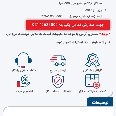
حداکثر فرکانس خروجی: 400 هرتز
وزن: 265kg
ابعاد (عمقxطولxعرض): 776x1054x500mm
جهت سفارش تماس بگیرید: 02149625000
*توجه*:
مشتری گرامی با توجه به تغییرات قیمت ها بدلیل نوسانات نرخ ارز،
قبل از سفارش باید قیمتها استعلام شود.
گارانتی شرکتی
ارسال سریع
مشاوره فنی رایگان
ضمانت بازگشت کالا
ضمانت اصالت کالا
تضمین قیمت
توضیحات