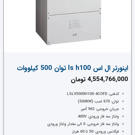
اینورتر ال اس ls h100 توان 500 کیلووات
4,554,766,000
تومان
کدفنی: LSLV5000H100-4COFD
توان: 670
اسب (500KW)
جریان خروجی: 962 آمپر
ولتاژ سه فاز ورودی: 400V
ولتاژ سه فاز خروجی: 0 الی مقدار ولتاژ ورودی
فرکانس ورودی: 50 تا 60 هرتز