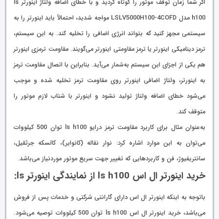
اگر شما زمان توقف موتور را کوتاه کردید و با خطای اضافه ولتاژ اینورتر ls
h100 مدل LSLV5000H100-4COFD مواجه شدید، احتمالاً باید اینورتر را به
سیستمی مجهز کنید که بتواند انرژی اضافی را تخلیه کند. به این سیستم،
ترمز دینامیکی اینورتر یا ترمز مقاومتی اینورتر می‌گویند. مقاومت ترمزی اینورتر
هم یکی از اجزای این سیستم به‌شمار می‌آید. بنابراین با اتصال مقاومت ترمز
به اینورتر، ولتاژ اضافی اینورتر روی مقاومت ترمز تخلیه شده و موجب
می‌شود خطای اضافه ولتاژ تولید نشود و اینورتر با شتاب لازم موتور را
متوقف کند.
به‌عنوان مثال برای کاربرد مقاومت ترمز درایو ls h100 توان 500 کیلووات
می‌توان به این موارد اشاره کرد: نوار نقاله (کانوایر)، کالسکه جرثقیل،
سانتریفیوژ، فن و کاربردهایی که تغییر جهت سریع موتور موردنیاز می‌باشد.
خرید اینورتر ال اس ls h100 از نمایندگی اینورتر ls:
باتوجه به اینکه اینورتر ال اس دارای گارانتی شرکتی و خدمات پس از فروش
می‌باشد، خرید اینورتر ال اس ls h100 توان 500 کیلووات توصیه می‌شود.