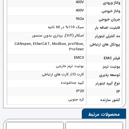
400V
ولتاژ ورودی
400V
ولتاژ خروجی
962a
جریان خروجی
سبک-110% در 60 ثانیه
قابلیت اضافه بار
اسکالر (V/F), برداری بدون سنسور
مد کنترلی اینورتر
CANopen, EtherCAT, Modbus, profibus,
پروتکل های ارتباطی
Profinet
EMC3
فیلتر EMC
یونیت ترمز خارجی
یونیت ترمز
کارت I/O, کارت های ارتباطی
توسعه پذیری
کیپد جداشونده
نوع کیپد اینورتر
IP20
IP
کره جنوبی
کشور سازنده
محصولات مرتبط