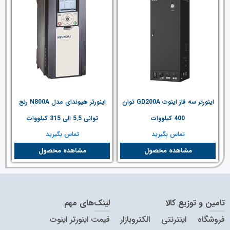
اینورتر سه فاز اینوت GD200A توان
اینورتر هیوندای مدل N800A رنج
400 کیلووات
توانی 5.5 الی 315 کیلووات
تماس بگیرید
تماس بگیرید
مشاهده محصول
مشاهده محصول
تامین و توزیع کالا
لینک‌های مهم
فروشگاه اینترنتی الکتروبازار
قیمت اینورتر اینوت