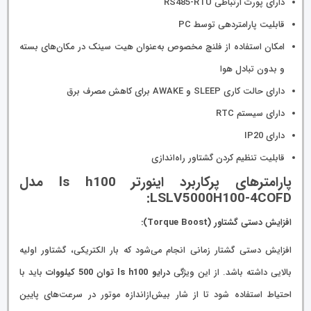
دارای پورت ارتباطی RS485-RTU
قابلیت پارامتردهی توسط PC
امکان استفاده از فلنچ مخصوص به‌عنوان هیت سینک در مکان‌های بسته
و بدون تبادل هوا
دارای حالت کاری SLEEP و AWAKE برای کاهش مصرف برق
دارای سیستم RTC
دارای IP20
قابلیت تنظیم کردن گشتاور راه‌اندازی
پارامترهای پرکاربرد اینورتر ls h100 مدل
LSLV5000H100-4COFD:
افزایش دستی گشتاور (Torque Boost):
افزایش دستی گشتار زمانی انجام می‌شود که بار الکتریکی، گشتاور اولیه
بالایی داشته باشد. از این ویژگی
درایو ls h100 توان 500 کیلووات
باید با
احتیاط استفاده شود تا از شار بیش‌ازاندازه موتور در سرعت‌های پایین