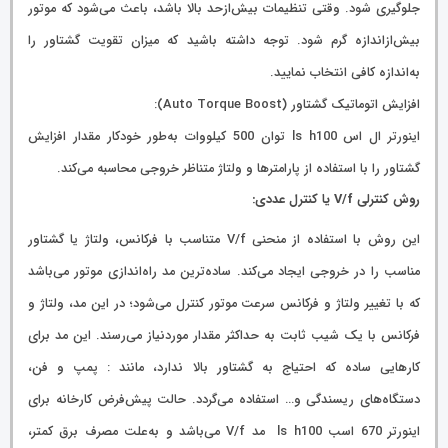
جلوگیری شود. وقتی تنظیمات بیش‌ازحد بالا باشد، باعث می‌شود که موتور
بیش‌ازاندازه گرم شود. توجه داشته باشید که میزان تقویت گشتاور را
به‌اندازه کافی انتخاب نمایید.
افزایش اتوماتیک گشتاور (Auto Torque Boost):
اینورتر ال اس ls h100 توان 500 کیلووات به‌طور خودکار مقدار افزایش
گشتاور را با استفاده از پارامترها و ولتاژ متناظر خروجی محاسبه می‌کند.
روش کنترلی V/f یا کنترل عددی:
این روش با استفاده از منحنی V/f متناسب با فرکانس، ولتاژ یا گشتاور
مناسب را در خروجی ایجاد می‌کند. ساده‌ترین مد راه‌اندازی موتور می‌باشد
که با تغییر ولتاژ و فرکانس سرعت موتور کنترل می‌شود؛ در این مد، ولتاژ و
فرکانس با یک شیب ثابت به حداکثر مقدار موردنیاز می‌رسند. این مد برای
کارهایی ساده که احتیاج به گشتاور بالا ندارد، مانند : پمپ و فن،
دستگاه‌های ریسندگی و… استفاده می‌گردد. حالت پیش‌فرض کارخانه برای
اینورتر 670 اسب ls h100 مد V/f می‌باشد و به‌علت مصرف برق کمتر،