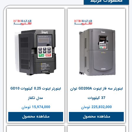
محصولات مرتبط
اینورتر سه فاز اینوت GD200A توان
اینورتر اینوت 0.25 کیلووات GD10
37 کیلووات
مدل تکفاز
225,832,000
تومان
15,974,000
تومان
مشاهده محصول
مشاهده محصول