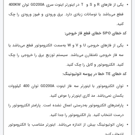
یکی از فازهای R و S و T در اینورتر اینوت سری GD200A توان 400KW
قطع می‌باشد یا نوسانات زیادی دارد. برق ورودی و فیوز ورودی را چک
کنید.
کد خطای SPO خطای قطع فاز خروجی:
یکی از فازهای خروجی U و V و W به‌سمت الکتروموتور قطع می‌باشد یا
سه فاز خروجی نامتقارن می‌باشد. سیستم توزیع برق را خروجی را چک
کنید. الکتروموتور و کابل را چک کنید.
کد خطای TE خطا در پروسه اتوتیونینگ:
توان الکتروموتور با اینورتر سه فاز اینوت GD200A توان 400 کیلووات
یکسان نمی‌باشد. مد کاری اینورتر را عوض کنید.
پارامترهای الکتروموتور به‌درستی اعمال نشده است. پارامتر الکتروموتور را
درست انتخاب کنید. بار الکتروموتور را جدا کنید.
زمان اتوتیونینگ بیش از اندازه می‌باشد. اینورتر متناسب با الکتروموتور
انتخاب کنید.