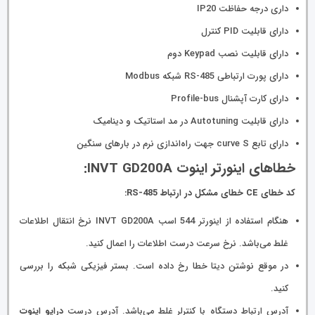
داری درجه حفاظت IP20
دارای قابلیت PID کنترل
دارای قابلیت نصب Keypad دوم
دارای پورت ارتباطی RS-485 شبکه Modbus
دارای کارت آپشنال Profile-bus
دارای قابلیت Autotuning در مد استاتیک و دینامیک
دارای تابع curve S جهت راه‌اندازی نرم در بارهای سنگین
خطاهای اینورتر اینوت INVT GD200A:
کد خطای CE خطای مشکل در ارتباط RS-485:
هنگام استفاده از اینورتر 544 اسب INVT GD200A نرخ انتقال اطلاعات
غلط می‌باشد. نرخ سرعت درست اطلاعات را اعمال کنید.
در موقع نوشتن دیتا خطا رخ داده است. بستر فیزیکی شبکه را بررسی
کنید.
آدرس ارتباط دستگاه با کنترلر غلط می‌باشد. آدرس درست
درایو اینوت