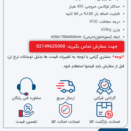
حداکثر فرکانس خروجی:
هرتز
400
قابلیت اضافه بار: 120% در 60 ثانیه
درجه حفاظت:
IP20
وزن:
410kg
ابعاد (عمقxطولxعرض): 620x1700x560mm
جهت سفارش تماس بگیرید: 02149625000
*توجه*:
مشتری گرامی با توجه به تغییرات قیمت ها بدلیل نوسانات نرخ ارز،
قبل از سفارش باید قیمتها استعلام شود.
گارانتی شرکتی
ارسال سریع
مشاوره فنی رایگان
ضمانت بازگشت کالا
ضمانت اصالت کالا
تضمین قیمت