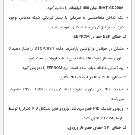
INVT GD200A توان 400 کیلووات
را تنظیم کنید.
یک تداخل مغناطیسی یا فیزیکی با بستر فیزیکی شبکه مدباس وجود
دارد. بستر فیزیکی ارتباط شبکه را تعویض کنید.
کد خطای EEP خطا در EEPROM:
مشکل در خواندن و نوشتن پارامترها. دکمه STOP/RST را فشار دهید تا
اینورتر سه فاز اینوت GD200A توان 400 کیلووات ریست شود.
برد کنترلی حافظه خراب شده است. برد EEPROM را تعویض کنید.
کد خطای PIDE خطا در فیدبک PID کنترلر:
فیدبک PID در اینورتر اینوت 400 کیلووات INVT GD200 خاموش
می‌باشد.
ورودی فیدبک PID قطع می‌باشد. ورودی‌های سیگنال PID کنترلر را توسط
پارامتر P17.24 کنترل کنید.
کد خطای SPI خطای قطع فاز ورودی: