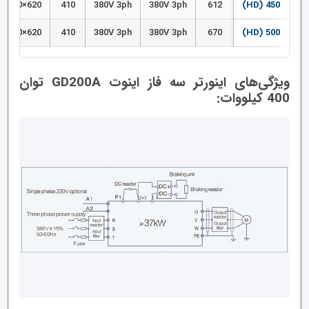
620×1700×560
410
380V 3ph
380V 3ph
612
450 (HD)
620×1700×560
410
380V 3ph
380V 3ph
670
500 (HD)
ویژگی‌های اینورتر سه فاز اینوت GD200A توان
400 کیلووات: