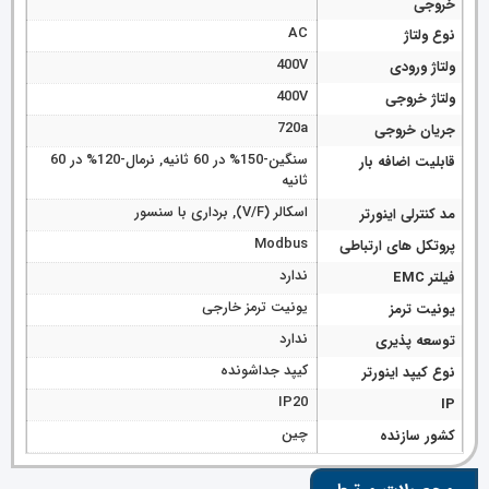
خروجی
AC
نوع ولتاژ
400V
ولتاژ ورودی
400V
ولتاژ خروجی
720a
جریان خروجی
سنگین-150% در 60 ثانیه, نرمال-120% در 60
قابلیت اضافه بار
ثانیه
اسکالر (V/F), برداری با سنسور
مد کنترلی اینورتر
Modbus
پروتکل های ارتباطی
ندارد
فیلتر EMC
یونیت ترمز خارجی
یونیت ترمز
ندارد
توسعه پذیری
کیپد جداشونده
نوع کیپد اینورتر
IP20
IP
چین
کشور سازنده