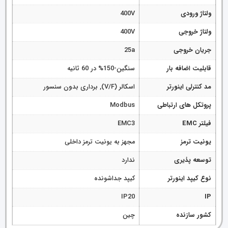
ولتاژ ورودی
400V
ولتاژ خروجی
400V
جریان خروجی
25a
قابلیت اضافه بار
سنگین-150% در 60 ثانیه
مد کنترلی اینورتر
اسکالر (V/F), برداری بدون سنسور
پروتکل های ارتباطی
Modbus
فیلتر EMC
EMC3
یونیت ترمز
مجهز به یونیت ترمز داخلی
توسعه پذیری
ندارد
نوع کیپد اینورتر
کیپد جداشونده
IP20
IP
کشور سازنده
چین