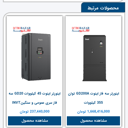
محصولات مرتبط
اینورتر سه فاز اینوت GD200A توان
اینورتر اینوت 45 کیلووات GD20 سه
355 کیلووات
فاز سری عمومی و سنگینINVT
1,668,416,000
تومان
237,440,000
تومان
مشاهده محصول
مشاهده محصول