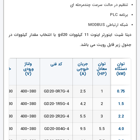
تنظیم در حالت سرعت چندمرحله ای
برنامه PLC
شبکه ارتباطی MODBUS
دیتا شیت اینورتر اینوت 11 کیلووات gd20 با انتخاب مقدار کیلووات در
جدول زیر قابل رویت می باشد.
توان
توان
جریان
ولتاژ
ولتاژ
کد فنی
دستگاه
معادل
خروجی
ورودی
خروجی
(V)
(V)
(A)
(HP)
(kW)
380–400
380–400
GD20-0R7G-4
2.5
1
0.75
380–400
380–400
GD20-1R5G-4
4.2
2
1.5
380–400
380–400
GD20-2R2G-4
5.5
3
2.2
380–400
380–400
GD20-004G-4
9.5
5.5
4.0