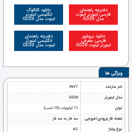
دفترچه راهنمای
دانلود کاتالوگ
فارسی اینورتر اینوت
انگلیسی اینورتر
مدل GD20
اینوت مدل GD20
دانلود بروشور
دفترچه راهنمای
فارسی معرفی
انگلیسی اینورتر
اینورتر اینوت GD20
اینوت مدل GD20
ویژگی ها
نام سازنده
INVT
مدل اینورتر
GD20
توان
11 کیلووات (15 اسب)
تعداد فاز ورودی/خروجی
سه فاز به سه فاز
نوع ولتاژ
AC