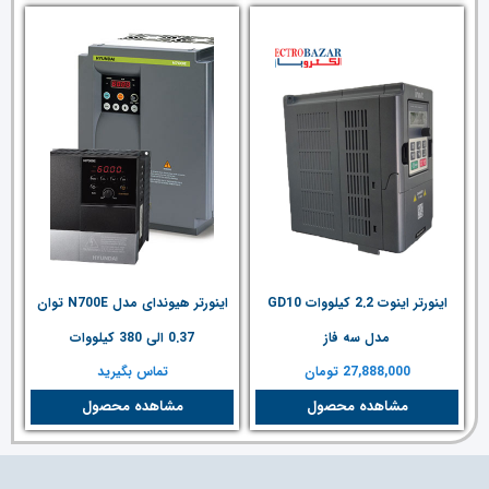
اینورتر اینوت 2.2 کیلووات GD10
اینورتر هیوندای مدل N700E توان
مدل سه فاز
0.37 الی 380 کیلووات
27,888,000
تومان
تماس بگیرید
مشاهده محصول
مشاهده محصول