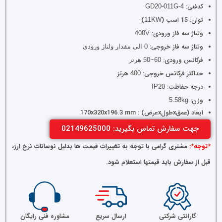
کدفنی:
GD20-011G-4
توان: 15 اسب (
)
11KW
ولتاژ سه فاز ورودی:
400V
ولتاژ سه فاز خروجی:
0 الی مقدار ولتاژ ورودی
فرکانس ورودی:
60~50 هرتز
حداکثر فرکانس خروجی:
هرتز
400
درجه حفاظت:
IP20
وزن:
5.58kg
ابعاد (عمقxطولxعرض) : 170x320x196.3 mm
جهت سفارش تماس بگیرید: 02149625000
*توجه*:
مشتری گرامی با توجه به تغییرات قیمت ها بدلیل نوسانات نرخ ارز،
قبل از سفارش باید قیمتها استعلام شود.
گارانتی شرکتی
ارسال سریع
مشاوره فنی رایگان