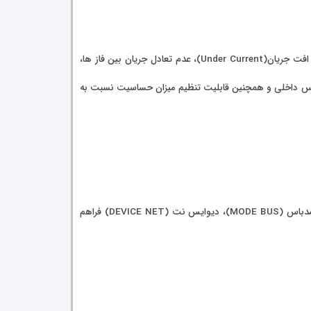
سافت استارتر دانفوس MCD500, 60KW علی رغم دارا بودن تمامی حفاظت های سری ۲۰۲‌ شامل بسیاری از حفاظت های دیگر نظیر حفاظت افت جریان(Under Current)، عدم تعادل جریان بین فاز ها،
بای پس داخلی و همچنین قابلیت تنظیم میزان حساسیت نسبت به
در سافت استارتر دانفوس MCD500, 60KW امکان اتصال به کلیه شبکه های صنعتی پرمصرف همچون اترنت IP، پروفی باس (PROFIBUS)، مدباس (MODE BUS)، دیوایس نت (DEVICE NET) فراهم