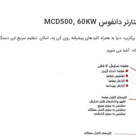
وس MCD500, 60KW
 گرافیکی 4 خط، با منوهای پیشرفته و ساپورت 8 زبان پرکاربرد دنیا به همراه کلیدهای پیشرفته روی کی پد، امکان ت
گاه آشنا می شوید.