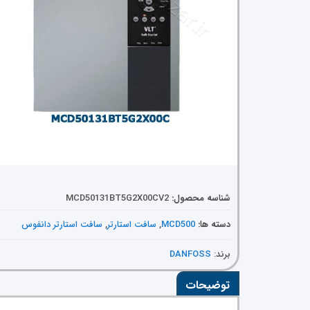
شناسه محصول:
MCD50131BT5G2X00CV2
دسته ها:
MCD500
,
سافت استارتر
,
سافت استارتر دانفوس
برند:
DANFOSS
توضیحات