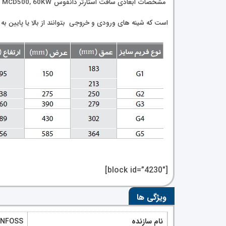
م
است که شینه های ورودی و خروجی بتوانند از بالا یا پایین ب
[block id=”4230″]
ویژگی ها
نام سازنده
NFOSS