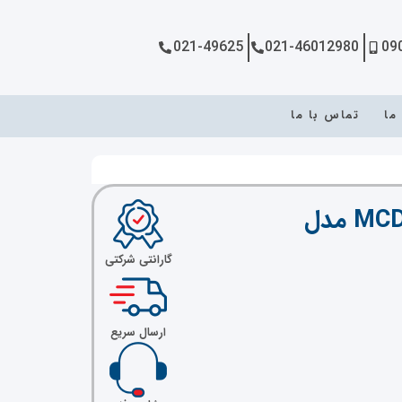
021-49625
021-46012980
09
 ما
تماس با ما
سافت استارتر دانفوس MCD500, 60KW مدل
گارانتی شرکتی
ارسال سریع