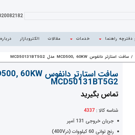
020082182
دفترچه راهنما
خدمات
مقالات
الکتروبازار
درباره
/
سافت استارتر دانفوس MCD500, 60KW مدل MCD50131BT5G2
MCD50131BT5G2
تماس بگیرید
شناسه کالا :
4337
جریان خروجی 131 آمپر
رنج توانی 60 کیلووات (در400V)