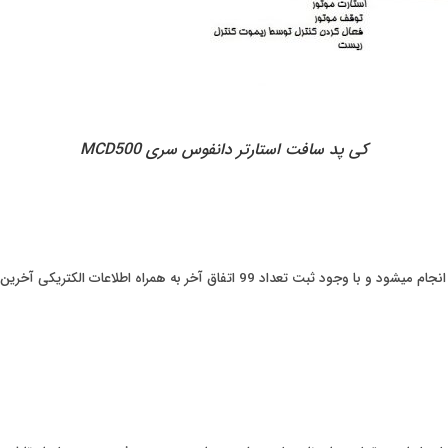
کی پد سافت استارتر دانفوس سری MCD500
کنترل الکتروموتور توسط این دستگاه از طریق کنترل هر سه فاز انجام میشود و با وجود