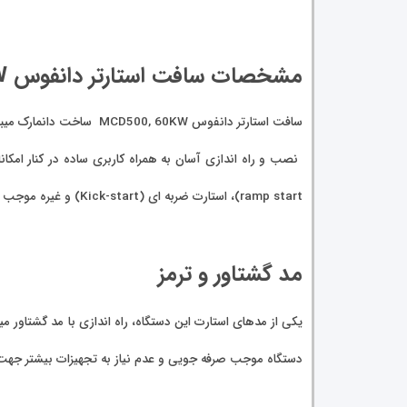
مشخصات سافت استارتر دانفوس MCD500, 60KW مدل MCD50131BT5G2
سافت استارتر دانفوس MCD500, 60KW ساخت دانمارک میباشد
ramp start)، استارت ضربه ای (Kick-start) و غیره موجب شده تا این محصول سهم بازار بسیار خوبی را به خود اختصاص دهد.
مد گشتاور و ترمز
دستگاه موجب صرفه جویی و عدم نیاز به تجهیزات بیشتر جهت 