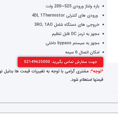
بازه ولتاژ ورودی 525~200 ولت
ورودی های کنترلی 4DI, 1Thermistor
خروجی های دستگاه شامل 3RO, 1AO
مجهز به ترمز DC قابل تنظیم
مجهز به سیستم bypass داخلی
امکان اتصال 6 سیمه
جهت سفارش تماس بگیرید: 02149625000
*توجه*:
مشتری گرامی با توجه به تغییرات قیمت ها بدلیل نوسا
قیمتها استعلام شود.