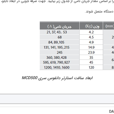
شخصات ابعادی سافت استارتر دانفوس MCD500, 60KW را بر اساس مقدار جریان نامی از جدول زیر بیابید. جهت صرف
ه دستگاه متصل شوند.
ابعاد سافت استارتر دانفوس سری MCD500
DA