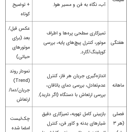
آب، نگاه به فن و مسیر هوا.
+ توضیح
کوتاه
عکس قبل/
تمیزکاری سطحی پره‌ها و اطراف
بعد (برای
هفتگی
موتور، کنترل پیچ‌های پایه، بررسی
موتورهای
کوپلینگ/گارد.
حیاتی)
نمودار روند
اندازه‌گیری جریان هر فاز، کنترل
(Trend)
ماهانه
عدم‌تعادل، بررسی دمای یاتاقان،
جریان/دما/
بررسی ارتعاش با دستگاه (اگر دارید).
ارتعاش
فصلی
بازبینی کامل تهویه، تمیزکاری دقیق
چک‌لیست
(هر ۳
شیارهای بدنه و کاور فن، کنترل
امضا شده