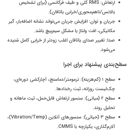
ارتعاش: RMS کلی و طیف فرکانسی (برای تشخیص
بالانس/ناهم‌محوری/خرابی یاتاقان).
جریان و توان: افزایش جریان می‌تواند نشانه اضافه‌بار، گیر
مکانیکی، افت ولتاژ یا مشکل سیم‌پیچ باشد.
صدا: تغییر صدای یاتاقان اغلب زودتر از خرابی کامل شنیده
می‌شود.
سطح‌بندی پیشنهاد برای اجرا
سطح ۱ (کم‌هزینه): ترمومتر/دماسنج، آچارکشی دوره‌ای،
چک‌لیست روزانه، ثبت رخدادها.
سطح ۲ (میانی): سنسور ارتعاش قابل‌حمل، ثبت ماهانه و
تحلیل روند.
سطح ۳ (حیاتی): سنسورهای آنلاین (Vibration/Temp)،
آلارم‌گذاری، یکپارچه با CMMS.