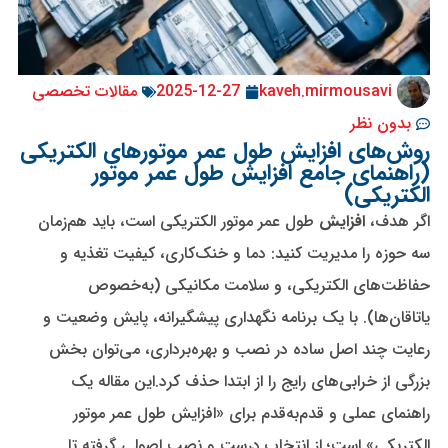
kaveh.mirmousavi
2025-12-27
مقالات تخصصی
بدون نظر
روش‌های افزایش طول عمر موتورهای الکتریکی
(راهنمای جامع افزایش طول عمر موتور
الکتریکی)
اگر هدف،
افزایش
طول عمر موتور الکتریکی است، باید هم‌زمان
سه حوزه را مدیریت کنید: دما و خنک‌کاری، کیفیت تغذیه و
حفاظت‌های الکتریکی، و سلامت مکانیکی (به‌خصوص
یاتاقان‌ها). با یک برنامه نگهداری پیشگیرانه، پایش وضعیت و
رعایت چند اصل ساده در نصب و بهره‌برداری، می‌توان بخش
بزرگی از خرابی‌های رایج را از ابتدا حذف کرد.این مقاله یک
راهنمای عملی و قدم‌به‌قدم برای «افزایش طول عمر موتور
الکتریکی» است؛ از انتخاب درست و نصب اصولی گرفته تا