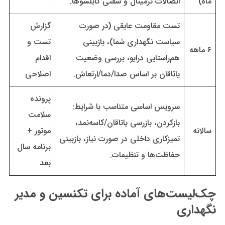
ماه)
اتصالات ترمینال و سفتی کابلشوها.
تست مقاومت عایقی (در صورت
گزارش
سیاست نگهداری شما)، بازبینی
تست و
۶ ماهه
هم‌راستایی درایو، بررسی وضعیت
اقدام
یاتاقان بر اساس صدا/دما/ارتعاش.
اصلاحی
پرونده
سرویس اساسی متناسب با شرایط:
سلامت
بازکردن، بازرسی یاتاقان/کاسه‌نمد،
سالانه
موتور +
تمیزکاری داخلی در صورت نیاز، بازبینی
برنامه سال
حفاظت‌ها و تنظیمات.
بعد
چک‌لیست‌های آماده برای تکنسین و مدیر
نگهداری