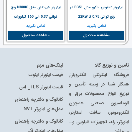
اینورتر دانفوس ماکرو مدل FC51 در
اینورتر هیوندای مدل N800S رنج
رنج توانی 0.75 تا 22KW
توانی 0.37 الی 160 کیلووات
تماس بگیرید
تماس بگیرید
مشاهده محصول
مشاهده محصول
تامین و توزیع کالا
لینک‌های مهم
فروشگاه اینترنتی الکتروبازار
قیمت اینورتر اینوت
همکار شما در زمینه تأمین و
قیمت اینورتر LS ال اس
توزیع انواع محصولات برق و
کاتالوگ و دفترچه راهنمای
اتوماسیون صنعتی همچون
مدل‌های اینورتر INVT
الکتروموتور، سافت استارتر،
کاتالوگ‌ و دفترچه راهنمای
اینورتر، رله، تجهیزات تابلویی و…
مدل‌های اینورتر LS
می‌باشد.