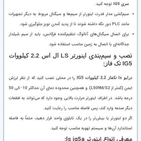
سری IG5
توجه کنید.
سیم‌کشی مدار قدرت اینورتر از سیم‌ها و سیگنال مربوط به دیگر تجهیزات
مانند PLC دور نگه داشته شوند تا از پدید آمدن نویز جلوگیری شود.
برای اتصال سیگنال‌های آنالوگ تنظیم‌کننده فرکانس، باید از سیم شیلدار
جداگانه‌ای با اتصال به زمین مناسب استفاده شود.
نصب و سیم‌بندی
اینورتر LS ال اس 2.2 کیلووات
:
IG5 تک فاز
را در محلی نصب کنید که از نظر لرزش
درایو ls تکفاز 2.2 کیلووات IG5
ایمن (کمتر از L509M/S2) و همچنین محدوده دمای آن حداکثر 10- الی 50
درجه باشد. در اطراف اینورتر حرارت بالایی وجود دارد که می‌تواند به قطعات
دیگر صدمه وارد کند، پس فاصله مناسب را رعایت کنید.
اگر دو اینورتر یا بیش‌تر را در یک تابلوی واحد قرار دهید، حتماً به فاصله
استاندارد آن‌ها و سیستم تهویه مناسب توجه کنید.
معرفی انواع اینورتر ls ig5a: