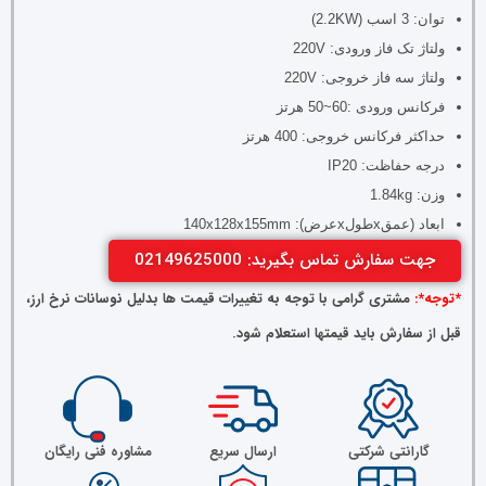
توان: 3 اسب (2.2KW)
ولتاژ تک فاز ورودی: 220V
ولتاژ سه فاز خروجی: 220V
فرکانس ورودی :60~50 هرتز
حداکثر فرکانس خروجی: 400 هرتز
درجه حفاظت: IP20
وزن: 1.84kg
ابعاد (عمقxطولxعرض): 140x128x155mm
جهت سفارش تماس بگیرید: 02149625000
*توجه*:
مشتری گرامی با توجه به تغییرات قیمت ها بدلیل نوسانات نرخ ارز،
قبل از سفارش باید قیمتها استعلام شود.
گارانتی شرکتی
ارسال سریع
مشاوره فنی رایگان