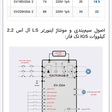
V-3ph
SV185IG5A-2
74
220V-1ph
25
18.5
V-3ph
SV220IG5A-2
88
220V-1ph
30
22
اصول سیم‌بندی و مونتاژ
اینورتر LS ال اس 2.2
:
کیلووات IG5 تک فاز