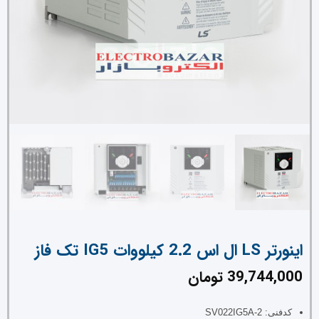
اینورتر LS ال اس 2.2 کیلووات IG5 تک فاز
39,744,000
تومان
کدفنی: SV022IG5A-2