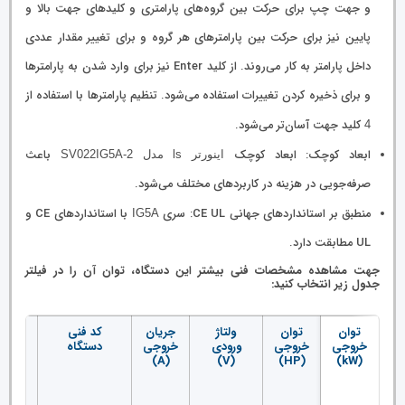
و جهت چپ برای حرکت بین گروه‌های پارامتری و کلیدهای جهت بالا و
پایین نیز برای حرکت بین پارامترهای هر گروه و برای تغییر مقدار عددی
داخل پارامتر به کار می‌روند. از کلید Enter نیز برای وارد شدن به پارامترها
و برای ذخیره کردن تغییرات استفاده می‌شود. تنظیم پارامترها با استفاده از
کلید جهت آسان‌تر می‌شود.
4
ابعاد کوچک: ابعاد کوچک
باعث
اینورتر ls مدل SV022IG5A-2
صرفه‌جویی در هزینه در کاربردهای مختلف می‌شود.
منطبق بر استانداردهای جهانی CE UL: سری
با استانداردهای CE و
IG5A
UL مطابقت دارد.
جهت مشاهده مشخصات فنی بیشتر این دستگاه، توان آن را در فیلتر
جدول زیر انتخاب کنید:
توان
توان
ولتاژ
جریان
کد فنی
ولت
خروجی
خروجی
ورودی
خروجی
دستگاه
خرو
(V)
(A)
(V)
(HP)
(kW)