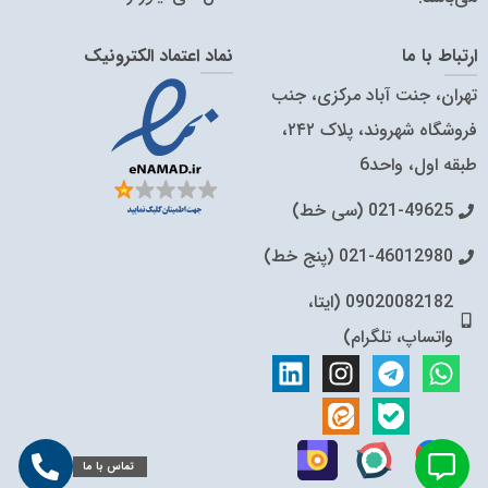
ارتباط با ما
نماد اعتماد الکترونیک
تهران، جنت آباد مرکزی، جنب
فروشگاه شهروند، پلاک ۲۴۲،
طبقه اول، واحد6
021-49625 (سی خط)
021-46012980 (پنج خط)
09020082182 (ایتا،
واتساپ، تلگرام)
تماس با ما