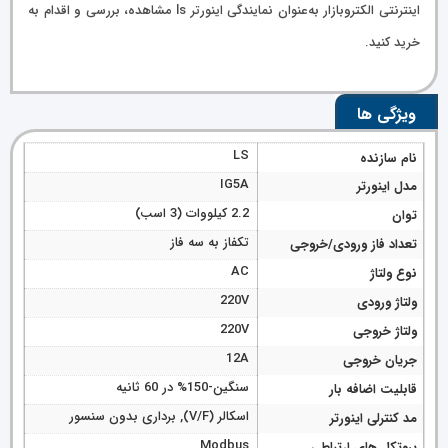
اینترنتی الکتروبازار به‌عنوان نمایندگی اینورتر ls مشاهده، بررسی و اقدام به
خرید کنید.
ویژگی ها
LS
نام سازنده
IG5A
مدل اینورتر
2.2 کیلووات (3 اسب)
توان
تکفاز به سه فاز
تعداد فاز ورودی/خروجی
AC
نوع ولتاژ
220V
ولتاژ ورودی
220V
ولتاژ خروجی
12A
جریان خروجی
سنگین-150% در 60 ثانیه
قابلیت اضافه بار
اسکالر (V/F), برداری بدون سنسور
مد کنترلی اینورتر
Modbus
پروتکل های ارتباطی