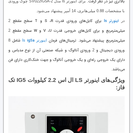
بالاتری نیز در نظر گرفت.
برای اینورتر ls مدل SV022IG5A-2 چوک ورودی
با مشخصات 0.88 میلی‌هانری، 14 آمپر پیشنهاد می‌شود.
اینورتر ls
برای کابل‌های ورودی قدرت S ،R و T سطح مقطع
در
2
میلی‌مترمربع و برای کابل‌های خروجی قدرت V ،U و W سطح مقطع
2
میلی‌مترمربع پیشنهاد می‌شود. ترمینال‌های فرمان
ig5a
شامل
اینورتر ls
8
ورودی دیجیتال و
ورودی آنالوگ و شبکه صنعتی آن از نوع مدباس و
2
دارای یک خروجی رله‌ای و یک خروجی آنالوگ و جهت خنک‌کاری دارای فن
می‎‌باشد.
ویژگی‌های اینورتر LS ال اس 2.2 کیلووات IG5 تک
فاز: