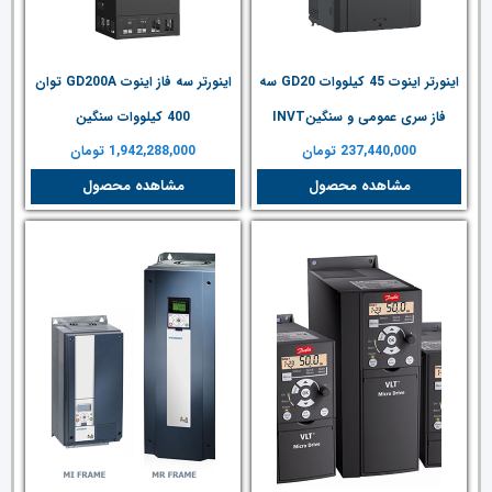
اینورتر اینوت 45 کیلووات GD20 سه
اینورتر سه فاز اینوت GD200A توان
فاز سری عمومی و سنگینINVT
400 کیلووات سنگین
237,440,000
تومان
1,942,288,000
تومان
مشاهده محصول
مشاهده محصول