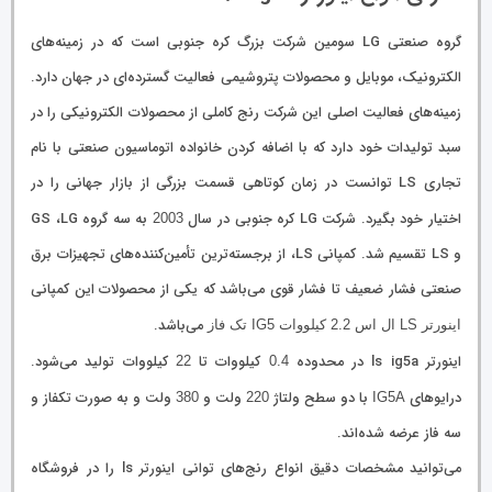
گروه صنعتی LG سومین شرکت بزرگ کره جنوبی است که در زمینه‌های
الکترونیک، موبایل و محصولات پتروشیمی فعالیت گسترده‌ای در جهان دارد.
زمینه‌های فعالیت اصلی این شرکت رنج کاملی از محصولات الکترونیکی را در
سبد تولیدات خود دارد که با اضافه کردن خانواده اتوماسیون صنعتی با نام
تجاری LS توانست در زمان کوتاهی قسمت بزرگی از بازار جهانی را در
اختیار خود بگیرد. شرکت LG کره جنوبی در سال
به سه گروه GS ،LG
2003
و LS تقسیم شد. کمپانی LS، از برجسته‌ترین تأمین‌کننده‌های تجهیزات برق
صنعتی فشار ضعیف تا فشار قوی می‌باشد که یکی از محصولات این کمپانی
می‌باشد.
اینورتر LS ال اس 2.2 کیلووات IG5 تک فاز
اینورتر ls ig5a در ﻣﺤﺪودﻩ
کیلووات تا
ﮐﻴﻠﻮوات تولید می‌شود.
22
0.4
درایوهای
با دو سطح ولتاژ
ولت و
ولت و به صورت تکفاز و
380
220
IG5A
سه فاز عرضه شده‌اند.
می‌توانید مشخصات دقیق انواع رنج‌های توانی اینورتر ls را در فروشگاه