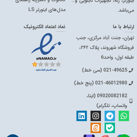
اینورتر، رله، تجهیزات تابلویی و…
مدل‌های اینورتر LS
می‌باشد.
ارتباط با ما
نماد اعتماد الکترونیک
تهران، جنت آباد مرکزی، جنب
فروشگاه شهروند، پلاک ۲۴۲،
طبقه اول، واحد6
021-49625 (سی خط)
021-46012980 (پنج خط)
09020082182 (ایتا،
واتساپ، تلگرام)