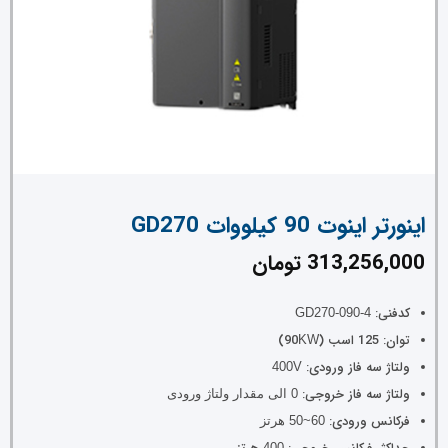
اینورتر اینوت 90 کیلووات GD270
313,256,000
تومان
کدفنی:
GD270-090-4
توان: 125 اسب (90
)
KW
ولتاژ سه فاز ورودی:
400V
ولتاژ سه فاز خروجی:
0 الی مقدار ولتاژ ورودی
فرکانس ورودی:
60~50 هرتز
400