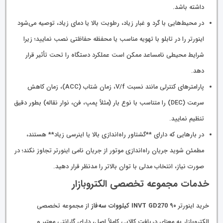
داشته باشد.
در محیط‌هایی با گرد و غبار زیاد، رطوبت بالا یا دمای زیاد، توصیه می‌شود
اینورتر را در تابلو با تهویه مناسب یا محفظه حفاظتی نصب نمایید؛ زیرا
شرایط محیطی نامساعد ممکن است عملکرد دستگاه را تحت تأثیر قرار
دهد.
پارامترهای کنترلی مانند نسبت V/f، زمان شتاب (ACC)، زمان کاهش
سرعت (DEC) را متناسب با نوع بار (مثلاً پمپ، فن، نوار نقاله) بطور دقیق
تنظیم نمایید.
در بارهایی که دارای **گشتاور راه‌اندازی بالا یا اینرسی زیاد** هستند،
مطمئن شوید جریان راه‌اندازی موتور از جریان نامی اینورتر تجاوز نکند؛ در
صورت نیاز، انتخاب مدلی با توان بالاتر را مدنظر قرار دهید.
خدمات مجموعه تخصصی الکتروبازار
خرید اینورتر
INVT GD270 ۹۰ کیلووات سه‌فاز
از مجموعه تخصصی
الکتروبازار به معنای دریافت کالایی کاملاً اصل، دارای گارانتی معتبر و