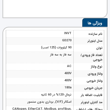
ویژگی ها
INVT
نام سازنده
GD270
مدل اینورتر
90 کیلووات (125 اسب)
توان
سه فاز به سه فاز
تعداد فاز ورودی/
خروجی
AC
نوع ولتاژ
400V
ولتاژ ورودی
400V
ولتاژ خروجی
180a
جریان خروجی
نرمال-120% در 60 ثانیه
قابلیت اضافه بار
اسکالر (V/F), برداری بدون سنسور
مد کنترلی اینورتر
CANopen, EtherCAT, Modbus, profibus,
پروتکل های ارتباطی