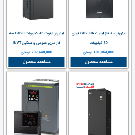
اینورتر سه فاز اینوت GD200A توان
اینورتر اینوت 45 کیلووات GD20 سه
30 کیلووات
فاز سری عمومی و سنگینINVT
181,064,000
تومان
237,440,000
تومان
مشاهده محصول
مشاهده محصول