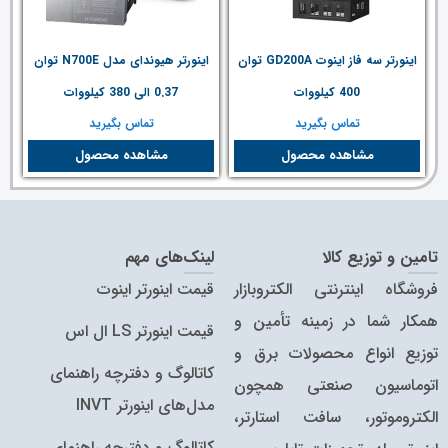
اینورتر سه فاز اینوت GD200A توان
اینورتر هیوندای مدل N700E توان
400 کیلووات
0.37 الی 380 کیلووات
تماس بگیرید
تماس بگیرید
مشاهده محصول
مشاهده محصول
تامین و توزیع کالا
لینک‌های مهم
فروشگاه اینترنتی الکتروبازار
قیمت اینورتر اینوت
همکار شما در زمینه تأمین و
قیمت اینورتر LS ال اس
توزیع انواع محصولات برق و
کاتالوگ و دفترچه راهنمای
اتوماسیون صنعتی همچون
مدل‌های اینورتر INVT
الکتروموتور، سافت استارتر،
کاتالوگ‌ و دفترچه راهنمای