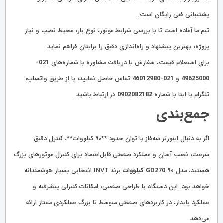
پشتیبانی فنی رایگان است.
تیم ما آماده است تا با بررسی شرایط موتور، نوع بار، محیط نصب و نیاز
پروژه، بهترین پیشنهاد و راه‌اندازی دقیق را برایتان فراهم نماید.
برای استعلام قیمت، سفارش یا دریافت مشاوره با شماره‌های
021-
49625000
و
021-46012980
تماس حاصل نمایید، یا از طریق واتساپ،
تلگرام یا ایتا با شماره
0902082182
در ارتباط باشید.
جمع‌بندی
اگر به دنبال اینورتر سه‌فاز با توان حدود **۹۰ کیلووات**، کنترل دقیق
سرعت، نصب آسان و عملکرد صنعتی قابل‌اعتماد برای کنترل موتورهای بزرگ
هستید، مدل
GD270 ۹۰ کیلووات
برند INVT انتخابی بسیار هوشمندانه
خواهد بود. این دستگاه با طراحی صنعتی، امکانات کنترلی پیشرفته و
عملکرد پایدار، در کاربردهای صنعتی متوسط تا بزرگ عملکردی ممتاز ارائه
می‌دهد.