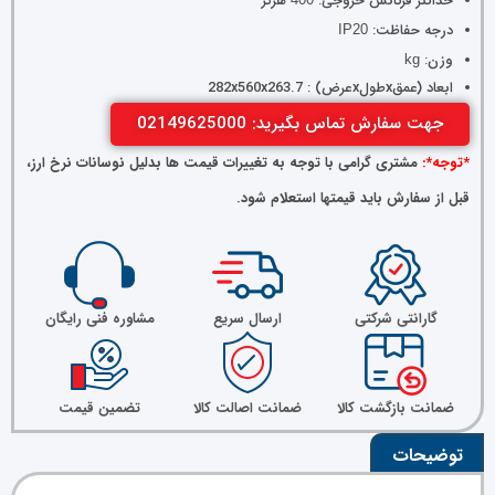
حداکثر فرکانس خروجی:
هرتز
درجه حفاظت:
IP20
وزن:
kg
ابعاد (عمقxطولxعرض) : 282x560x263.7
جهت سفارش تماس بگیرید: 02149625000
*توجه*:
مشتری گرامی با توجه به تغییرات قیمت ها بدلیل نوسانات نرخ ارز،
قبل از سفارش باید قیمتها استعلام شود.
گارانتی شرکتی
ارسال سریع
مشاوره فنی رایگان
ضمانت بازگشت کالا
ضمانت اصالت کالا
تضمین قیمت
توضیحات