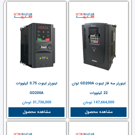
اینورتر سه فاز اینوت GD200A توان
اینورتر اینوت 0.75 کیلووات
22 کیلووات
GD200A
147,664,000
تومان
31,736,000
تومان
مشاهده محصول
مشاهده محصول