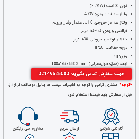
توان: 3 اسب (
)
2.2KW
ولتاژ سه فاز ورودی:
400V
ولتاژ سه فاز خروجی:
0 الی مقدار ولتاژ ورودی
فرکانس ورودی:
60~50 هرتز
حداکثر فرکانس خروجی:
هرتز
400
درجه حفاظت:
IP20
وزن:
kg
ابعاد (عمقxطولxعرض) :100x165x153.2 mm
جهت سفارش تماس بگیرید: 02149625000
*توجه*:
مشتری گرامی با توجه به تغییرات قیمت ها بدلیل نوسانات نرخ ارز،
قبل از سفارش باید قیمتها استعلام شود.
گارانتی شرکتی
ارسال سریع
مشاوره فنی رایگان