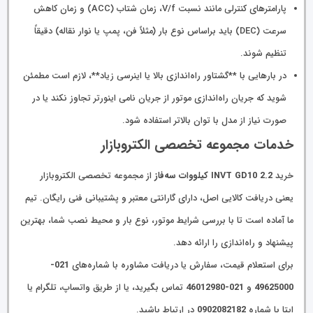
پارامترهای کنترلی مانند نسبت V/f، زمان شتاب (ACC) و زمان کاهش
سرعت (DEC) باید براساس نوع بار (مثلاً فن، پمپ یا نوار نقاله) دقیقاً
تنظیم شوند.
در بارهایی با **گشتاور راه‌اندازی بالا یا اینرسی زیاد**، لازم است مطمئن
شوید که جریان راه‌اندازی موتور از جریان نامی اینورتر تجاوز نکند یا در
صورت نیاز از مدل با توان بالاتر استفاده شود.
خدمات مجموعه تخصصی الکتروبازار
خرید
INVT GD10 2.2 کیلووات سه‌فاز
از مجموعه تخصصی الکتروبازار
یعنی دریافت کالایی اصل، دارای گارانتی معتبر و پشتیبانی فنی رایگان. تیم
ما آماده است تا با بررسی شرایط موتور، نوع بار و محیط نصب شما، بهترین
پیشنهاد و راه‌اندازی را ارائه دهد.
برای استعلام قیمت، سفارش یا دریافت مشاوره با شماره‌های
021-
49625000
و
021-46012980
تماس بگیرید، یا از طریق واتساپ، تلگرام یا
ایتا با شماره
0902082182
در ارتباط باشید.