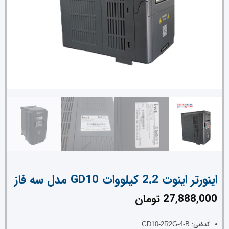
اینورتر اینوت 2.2 کیلووات GD10 مدل سه فاز
27,888,000
تومان
کدفنی:
GD10-2R2G-4-B