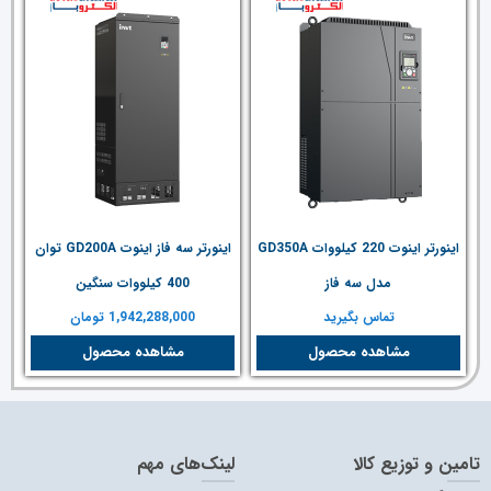
اینورتر اینوت 220 کیلووات GD350A
اینورتر سه فاز اینوت GD200A توان
مدل سه فاز
400 کیلووات سنگین
تماس بگیرید
1,942,288,000
تومان
مشاهده محصول
مشاهده محصول
تامین و توزیع کالا
لینک‌های مهم