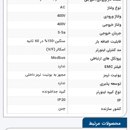
AC
نوع ولتاژ
400V
ولتاژ ورودی
400V
ولتاژ خروجی
5-5a
جریان خروجی
سنگین-150% در 60 ثانیه
قابلیت اضافه بار
اسکالر (V/F)
مد کنترلی اینورتر
Modbus
پروتکل های ارتباطی
ندارد
فیلتر EMC
مجهز به یونیت ترمز داخلی
یونیت ترمز
ندارد
توسعه پذیری
کیپد جداشونده
نوع کیپد اینورتر
IP20
IP
چین
کشور سازنده
محصولات مرتبط