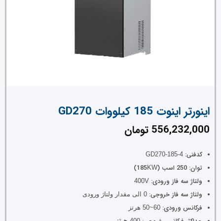
اینورتر اینوت 185 کیلووات GD270
556,232,000
تومان
کدفنی:
GD270-185-4
توان: 250 اسب (185
)
KW
ولتاژ سه فاز ورودی:
400V
ولتاژ سه فاز خروجی:
0 الی مقدار ولتاژ ورودی
فرکانس ورودی:
60~50 هرتز
400