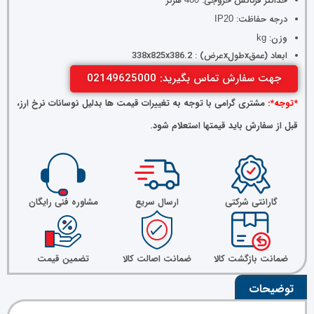
حداکثر فرکانس خروجی:
هرتز
درجه حفاظت:
IP20
وزن:
kg
ابعاد (عمقxطولxعرض) : 338x825x386.2
جهت سفارش تماس بگیرید: 02149625000
*توجه*:
مشتری گرامی با توجه به تغییرات قیمت ها بدلیل نوسانات نرخ ارز،
قبل از سفارش باید قیمتها استعلام شود.
گارانتی شرکتی
ارسال سریع
مشاوره فنی رایگان
ضمانت بازگشت کالا
ضمانت اصالت کالا
تضمین قیمت
توضیحات