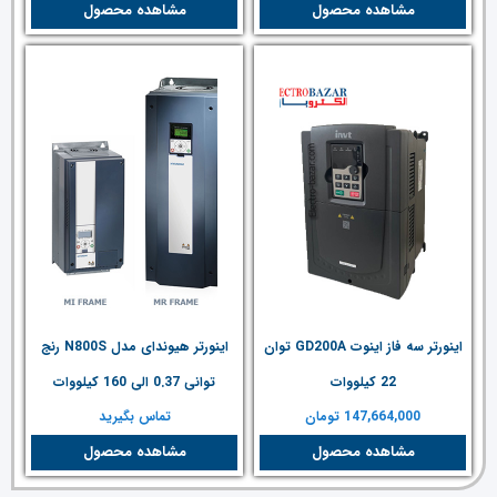
مشاهده محصول
مشاهده محصول
اینورتر سه فاز اینوت GD200A توان
اینورتر هیوندای مدل N800S رنج
22 کیلووات
توانی 0.37 الی 160 کیلووات
147,664,000
تومان
تماس بگیرید
مشاهده محصول
مشاهده محصول