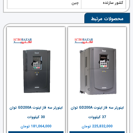
کشور سازنده
چین
محصولات مرتبط
اینورتر سه فاز اینوت GD200A توان
اینورتر سه فاز اینوت GD200A توان
37 کیلووات
30 کیلووات
225,832,000
تومان
181,064,000
تومان