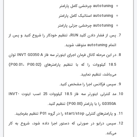
autotuning چرخشی کامل پارامتر
autotuning استاتیک کامل پارامتر
autotuning چرخشی جزئی پارامتر
پس از فشار دادن کلید RUN، تنظیم خودکار را شروع کنید و پس از
اتمام autotuning متوقف شوید.
در این مرحله کانال فرمان اجرای اینورتر سه فاز INVT GD350 A توان
18.5 کیلووات را که با تنظیم پارامترهای (P00.01، P00.02)
می‌باشد، تنظیم نمایید.
سپس فرکانس اجرا را مشخص کنید.
مد کنترلی اینورتر سه فاز 18.5 کیلووات 25 اسب اینوت INVT-
GD350A را با پارامتر (P00.00) تنظیم کنید.
و پارامترهای کنترلی start/stop را در گروه P01 تنظیم بفرمایید.
سپس درایو در صورتی که دستور اجرا داده شود، شروع به کار
می‌کند.