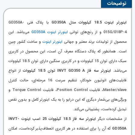
توضیحات
اینورتر اینوت 18.5 کیلووات مدل GD350A
با پلاک فنی GD350A-
015G/018P-4 و از رنج‌های توانی
اینورتر اینوت GD350A
می‌باشد. این
محصول از تولیدات برند معتبر و جهانی
اینورتر اینوت
و ساخت کشور چین
است. همانطور که پلاک دستگاه معرف آن است، این محصول در کاربری
سبک دارای توان 15 کیلووات و در کاربری سنگین دارای توان 18.5 کیلووات
می‌باشد.
اینورتر سه فاز INVT GD350 A توان 18.5 کیلووات
از انواع
قابلیت‌های اتوتیون خودکار، تنظیم سرعت 16 مرحله‌ای، حالت کنترل
Master/slave، قابلیت Position Control، قابلیت Torque Control و
ویژگی‌های بی‌شمار دیگری که این درایو را به یک اینورتر کامل و بدون نقص
تبدیل کرده‌است، پشتیبانی می‌کند.
از مشخصات دیگر
اینورتر سه فاز 18.5 کیلووات 25 اسب اینوت INVT-
GD350A
که آن را برای استفاده در هر کاربری انعطاف‌پذیر کرده‌است، امکان