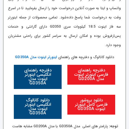
واتساپ و ایتا به صورت آنلاین درخواست خود را ارسال بفرمایید تا در اسرع
وقت به درخواست شما پاسخ داده‌شود. تمامی محصولات از جمله اینورتر
سه فاز اینوت 18.5 کیلووات سری GD350 دارای گارانتی و خدمات
پس‌از‌فروش بوده و امکان ارسال به سراسر کشور برای راحتی مشتریان
وجود دارد.
دانلود کاتالوگ و دفترچه های راهنمای
اینورتر اینوت مدل GD350A
دفترچه راهنمای
دفترچه راهنمای
فارسی اینورتر اینوت
انگلیسی اینورتر
مدل GD200A
اینوت مدل
GD350A
دانلود بروشور
دانلود کاتالوگ
فارسی کامل اینورتر
انگلیسی اینورتر
اینوت GD350A
اینوت مدل
GD350A
توجه:
پارامتر های اصلی مدل GD350A با مدل GD200A مشابه هاست