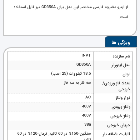
از اینرو دفترچه فارسی مختصر این مدل برای GD350A نیز قابل استفاده
است.
ویژگی ها
INVT
نام سازنده
GD350A
مدل اینورتر
18.5 کیلووات (25 اسب)
توان
سه فاز به سه فاز
تعداد فاز ورودی/
خروجی
AC
نوع ولتاژ
400V
ولتاژ ورودی
400V
ولتاژ خروجی
38a
جریان خروجی
سنگین-150% در 60 ثانیه, نرمال-120% در 60
قابلیت اضافه بار
ثانیه