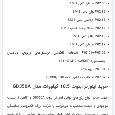
P02.05 جریان نامی AM 1
P02.15توان نامی SM 1
P02.16 فرکانس نامی SM 1
P02.17 تعداد جفت قطب SM 1
P02.18 ولتاژ نامی SM 1
P02.19 جریان نامی SM 1
P05.01—P05.06 انتخاب فانکشن ترمینال‌های ورودی دیجیتال
چندمنظوره (S1—S4،HDIA،HDIB)
P07.01 رزرو شده
P07.02 انتخاب فانکشن دکمه QUICK/JOG
خرید اینورتر اینوت 18.5 کیلووات مدل GD350A
جهت خرید انواع رنج‌های توانی اینورتر اینوت GD350A و آگاهی از لیست
موجودی و قیمت محصولات می‌توانید با شرکت بزرگ الکتروبازار نمایندگی
رسمی و برجسته اینوت در کشور ایران تماس حاصل نمایید. و یا از طریق