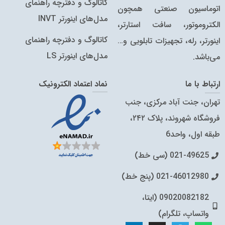
کاتالوگ و دفترچه راهنمای
اتوماسیون صنعتی همچون
مدل‌های اینورتر INVT
الکتروموتور، سافت استارتر،
کاتالوگ‌ و دفترچه راهنمای
اینورتر، رله، تجهیزات تابلویی و…
مدل‌های اینورتر LS
می‌باشد.
ارتباط با ما
نماد اعتماد الکترونیک
تهران، جنت آباد مرکزی، جنب
فروشگاه شهروند، پلاک ۲۴۲،
طبقه اول، واحد6
021-49625 (سی خط)
021-46012980 (پنج خط)
09020082182 (ایتا،
واتساپ، تلگرام)