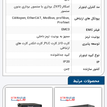
اسکالر (V/F), برداری با سنسور, برداری بدون
مد کنترلی اینورتر
سنسور
CANopen, EtherCAT, Modbus, profibus,
پروتکل های ارتباطی
Profinet
EMC3
فیلتر EMC
مجهز به یونیت ترمز داخلی
یونیت ترمز
کارت I/O, کارت PLC, کارت انکدر, کارت های
توسعه پذیری
ارتباطی
کیپد جداشونده
نوع کیپد اینورتر
IP20
IP
چین
کشور سازنده
محصولات مرتبط