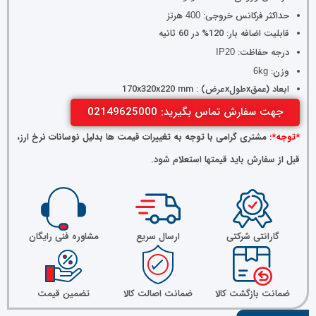
حداکثر فرکانس خروجی:
هرتز
400
قابلیت اضافه بار: 120% در 60 ثانیه
درجه حفاظت:
IP20
وزن:
6kg
ابعاد (عمقxطولxعرض) : 170x320x220 mm
جهت سفارش تماس بگیرید: 02149625000
*توجه*:
مشتری گرامی با توجه به تغییرات قیمت ها بدلیل نوسانات نرخ ارز،
قبل از سفارش باید قیمتها استعلام شود.
گارانتی شرکتی
ارسال سریع
مشاوره فنی رایگان
ضمانت بازگشت کالا
ضمانت اصالت کالا
تضمین قیمت