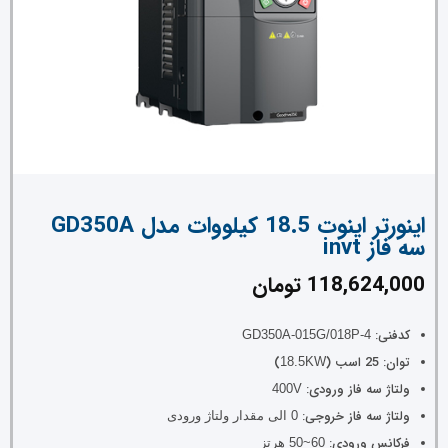
اینورتر اینوت 18.5 کیلووات مدل GD350A
سه فاز invt
118,624,000
تومان
کدفنی:
GD350A-015G/018P-4
توان: 25 اسب (
)
18.5KW
ولتاژ سه فاز ورودی:
400V
ولتاژ سه فاز خروجی:
0 الی مقدار ولتاژ ورودی
فرکانس ورودی:
60~50 هرتز