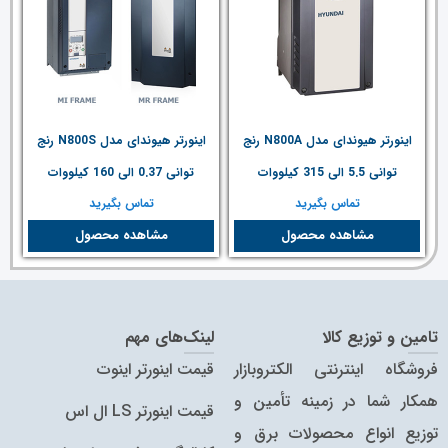
اینورتر هیوندای مدل N800A رنج
اینورتر هیوندای مدل N800S رنج
توانی 5.5 الی 315 کیلووات
توانی 0.37 الی 160 کیلووات
تماس بگیرید
تماس بگیرید
مشاهده محصول
مشاهده محصول
تامین و توزیع کالا
لینک‌های مهم
فروشگاه اینترنتی الکتروبازار
قیمت اینورتر اینوت
همکار شما در زمینه تأمین و
قیمت اینورتر LS ال اس
توزیع انواع محصولات برق و