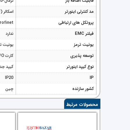
قابلیت اضافه بار
نرمال-120% در 60 ثانیه
مد کنترلی اینورتر
اسکالر (V/F), برداری بدون سنسور
پروتکل های ارتباطی
rofinet
فیلتر EMC
ندارد
یونیت ترمز
یونیت ت
توسعه پذیری
کارت I/O, کارت PLC, کارت انکدر, کارت های ارتباطی
نوع کیپد اینورتر
کیپد جد
IP20
IP
کشور سازنده
چین
محصولات مرتبط