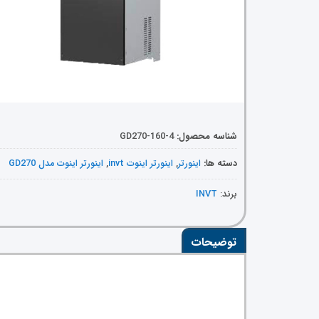
شناسه محصول:
GD270-160-4
دسته ها:
اینورتر
,
اینورتر اینوت invt
,
اینورتر اینوت مدل GD270
برند:
INVT
توضیحات