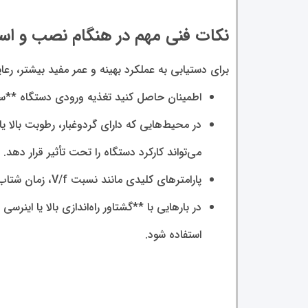
نکات فنی مهم در هنگام نصب و است
برای دستیابی به عملکرد بهینه و عمر مفید بیشتر، رع
اطمینان حاصل کنید تغذیه ورودی دستگاه **سه‌فاز ۳۸۰-۴۸۰ ولت** باشد (مطابق با مستندات سر
در محیط‌هایی که دارای گردوغبار، رطوبت بالا 
می‌تواند کارکرد دستگاه را تحت تأثیر قرار دهد.
پارامترهای کلیدی مانند نسبت V/f، زمان شتاب (ACC) و زمان کاهش سرعت (DEC) را مطابق با نوع بار (مثلاً پمپ، فن، نوار نقاله) به‌درستی تنظیم نمایید.
در بارهایی با **گشتاور راه‌اندازی بالا یا اینرس
استفاده شود.