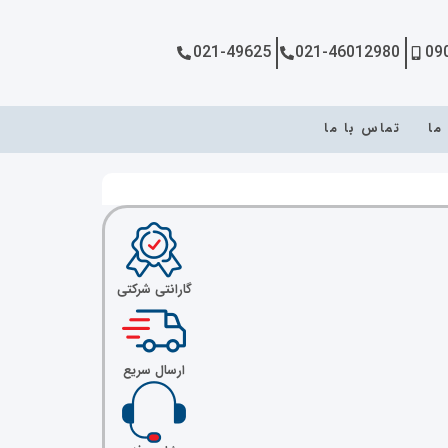
021-49625
021-46012980
09
 ما
تماس با ما
گارانتی شرکتی
ارسال سریع