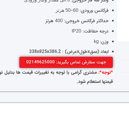
ولتاژ سه فاز خروجی:
فرکانس ورودی:
60~50 هرتز
حداکثر فرکانس خروجی:
هرتز
400
درجه حفاظت:
IP20
وزن:
kg
ابعاد (عمقxطولxعرض) : 338x825x386.2
جهت سفارش تماس بگیرید: 02149625000
*توجه*:
مشتری گرامی با توجه به تغییرات قیمت ها بدلیل نوسا
قیمتها استعلام شود.