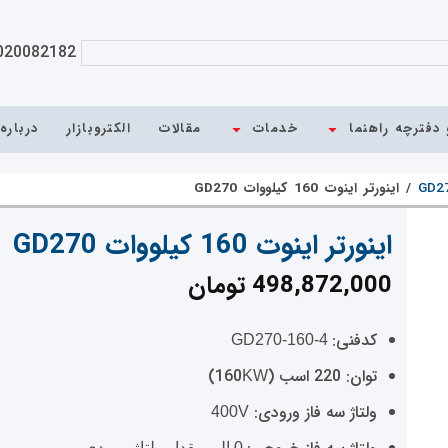
020082182
دفترچه راهنما
خدمات
مقالات
الکتروبازار
درباره
/
اینورتر اینوت 160 کیلووات GD270
اینورتر اینوت 160 کیلووات GD270
498,872,000
تومان
کدفنی:
GD270-160-4
توان: 220 اسب (160
)
KW
ولتاژ سه فاز ورودی:
400V
0 الی مقدار ولتاژ ورودی