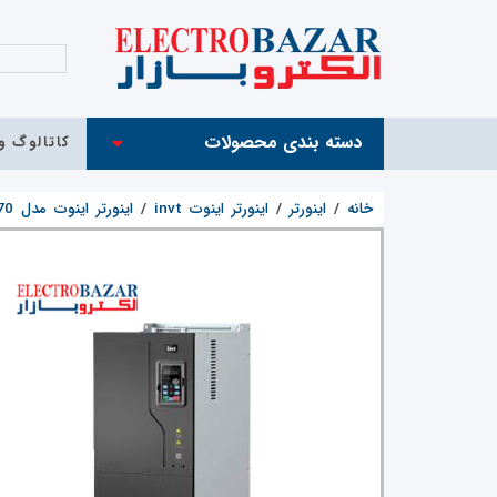
دسته بندی محصولات
کاتالوگ و 
خانه
/
اینورتر
/
اینورتر اینوت invt
/
اینورتر اینوت مدل GD270