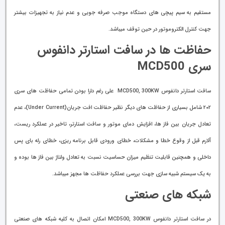
مستقیم به سیم پیچی های دستگاه موجب صرفه جویی و عدم نیاز به تجهیزات بیشتر
جهت کنترل الکتروموتور در حین توقف میباشد.
حفاظت ها در سافت استارتر دانفوس
سری MCD500
سافت استارتر دانفوس MCD500, 300KW علی رغم دارا بودن تمامی حفاظت های سری
۲۰۲‌ شامل بسیاری از حفاظت های دیگر نظیر حفاظت افت جریان(Under Current)، عدم
تعادل جریان بین فاز ها، افزایش دمای موتور و سافت استارتر،‌ تاخیر در عملکرد ریست،
آلارم قبل از وقوع خطا و مشکلات،‌ خطای ورودی قابل برنامه ریزی،‌ خطای رله بای پس
داخلی و همچنین قابلیت تنظیم میزان حساسیت نسبت به تعادل ولتاژ بین فاز ها بوده و
به یک سیستم شبیه سازی جهت بررسی عملکرد حفاظت ها مجهز میباشد.
شبکه های صنعتی
در سافت استارتر دانفوس MCD500, 300KW امکان اتصال به کلیه شبکه های صنعتی