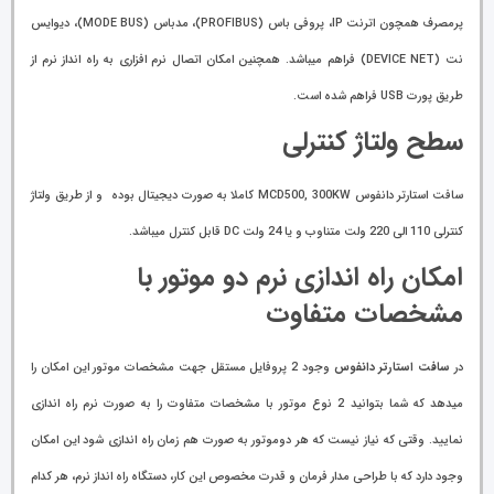
پرمصرف همچون اترنت IP، پروفی باس (PROFIBUS)، مدباس (MODE BUS)، دیوایس
نت (DEVICE NET) فراهم میباشد. همچنین امکان اتصال نرم افزاری به راه انداز نرم از
طریق پورت USB فراهم شده است.
سطح ولتاژ کنترلی
سافت استارتر دانفوس MCD500, 300KW کاملا به صورت دیجیتال بوده و از طریق ولتاژ
کنترلی 110 الی 220 ولت متناوب و یا 24 ولت DC قابل کنترل میباشد.
امکان راه اندازی نرم دو موتور با
مشخصات متفاوت
در
سافت استارتر دانفوس
وجود 2 پروفایل مستقل جهت مشخصات موتور این امکان را
میدهد که شما بتوانید 2 نوع موتور با مشخصات متفاوت را به صورت نرم راه اندازی
نمایید. وقتی که نیاز نیست که هر دوموتور به صورت هم زمان راه اندازی شود این امکان
وجود دارد که با طراحی مدار فرمان و قدرت مخصوص این کار، دستگاه راه انداز نرم، هر کدام