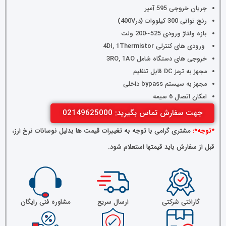
جریان خروجی 595 آمپر
رنج توانی 300 کیلووات (در400V)
بازه ولتاژ ورودی 525~200 ولت
ورودی های کنترلی 4DI, 1Thermistor
خروجی های دستگاه شامل 3RO, 1AO
مجهز به ترمز DC قابل تنظیم
مجهز به سیستم bypass داخلی
امکان اتصال 6 سیمه
جهت سفارش تماس بگیرید: 02149625000
*توجه*:
مشتری گرامی با توجه به تغییرات قیمت ها بدلیل نوسانات نرخ ارز،
قبل از سفارش باید قیمتها استعلام شود.
گارانتی شرکتی
ارسال سریع
مشاوره فنی رایگان