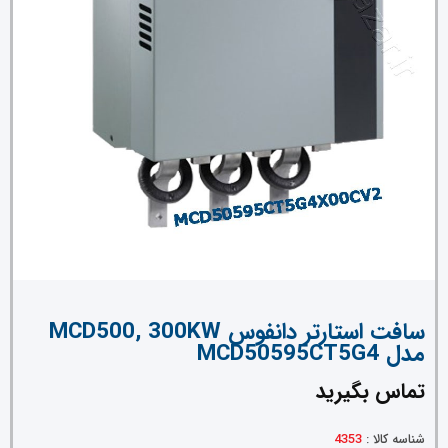
سافت استارتر دانفوس MCD500, 300KW
مدل MCD50595CT5G4
تماس بگیرید
شناسه کالا :
4353