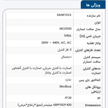
ویژگی ها
DANFOSS
نام سازنده
توان
MCD500
مدل سافت استارتر
595A
جریان نامی (In)
200V ~ 440V, AC, AC
ولتاژ تغذیه
3 فاز کنترل
تعداد فازهای کنترلی
دیجیتال
سیستم کنترل
سافت استارتر
استارت با کنترل جریان, استارت با کنترل گشتاور,
مدهای کنترلی
استارت با کنترل ولتاژ
استارت
ندارد
کنتاکتور بای پس
Modbus
پروتکل های
ارتباطی
IP20
IP
430*302*689 میلیمتر (عمق*ارتفاع*عرض)
Dimension