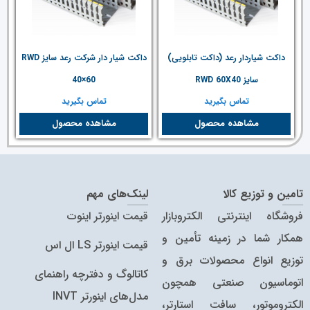
داکت شیاردار رعد (داکت تابلویی)
داکت شیار دار شرکت رعد سایز RWD
سایز RWD 60X40
40×60
تماس بگیرید
تماس بگیرید
مشاهده محصول
مشاهده محصول
تامین و توزیع کالا
لینک‌های مهم
فروشگاه اینترنتی الکتروبازار
قیمت اینورتر اینوت
همکار شما در زمینه تأمین و
قیمت اینورتر LS ال اس
توزیع انواع محصولات برق و
کاتالوگ و دفترچه راهنمای
اتوماسیون صنعتی همچون
مدل‌های اینورتر INVT
الکتروموتور، سافت استارتر،