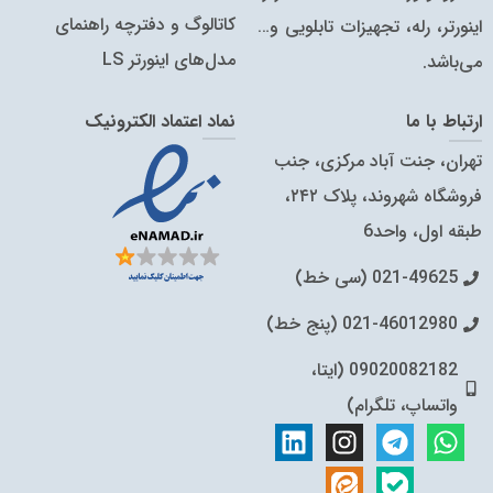
کاتالوگ‌ و دفترچه راهنمای
اینورتر، رله، تجهیزات تابلویی و…
مدل‌های اینورتر LS
می‌باشد.
ارتباط با ما
نماد اعتماد الکترونیک
تهران، جنت آباد مرکزی، جنب
فروشگاه شهروند، پلاک ۲۴۲،
طبقه اول، واحد6
021-49625 (سی خط)
021-46012980 (پنج خط)
09020082182 (ایتا،
واتساپ، تلگرام)