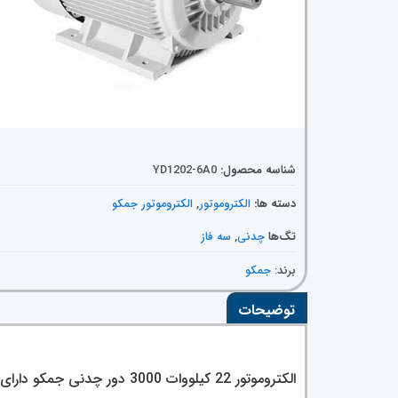
شناسه محصول:
YD1202-6A0
دسته ها:
الکتروموتور
,
الکتروموتور جمکو
تگ‌ها
چدنی
,
سه فاز
برند:
جمکو
توضیحات
الکتروموتور 22 کیلووات 3000 دور چدنی جمکو دارای بازده مختلفی میباشد. با دنبال کردن مطالب با آن آشنا میشویم.