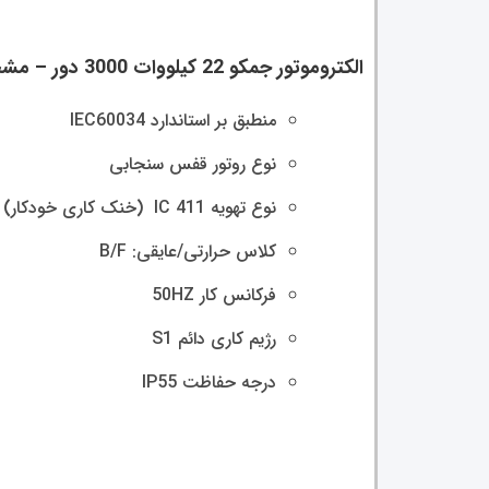
الکتروموتور جمکو 22 کیلووات 3000 دور – مشخصات عمومی
منطبق بر استاندارد IEC60034
نوع روتور قفس سنجابی
نوع تهویه IC 411 (خنک کاری خودکار)
کلاس حرارتی/عایقی: B/F
فرکانس کار 50HZ
رژیم کاری دائم S1
درجه حفاظت IP55