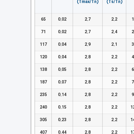
(Tmax/Tn)
(Ts/Tn)
65
0.02
2.7
2.2
1
71
0.02
2.7
2.4
2
117
0.04
2.9
2.1
3
120
0.04
2.8
2.2
4
138
0.05
2.8
2.2
6
187
0.07
2.8
2.2
7
235
0.14
2.8
2.2
9
240
0.15
2.8
2.2
1
305
0.23
2.8
2.2
1
407
0.44
2.8
2.2
1