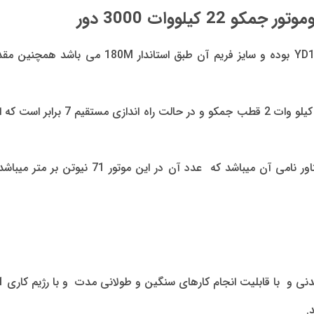
کیلووات 3000 دور
3000 دور تیپ YD1181-2A1 بوده و سایز فری
نسبت جریان راه اندازی به جریان نامی 
یکی دیگر از مشخصه های اصلی موتورها مقدار گش
.