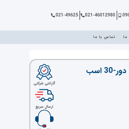
021-49625
021-46012980
09
 ما
تماس با ما
گارانتی شرکتی
ارسال سریع