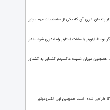
م آن طبق استاندار 180M می باشد همچنین مقدار راندمان کاری آن که یکی از مشخصات مهم موتور
در موتور 22 کیلو وات 2 قطب جمکو و در حالت راه اندازی مستقیم 7 برابر است که اگر توسط اینورتر یا سافت استارتر راه اندازی شود مقدار
تاور نامی آن میباشد که عدد آن در این موتور 71 نیوتن بر متر میباشد. همچنین میزان نسبت ماکسیمم گشتاور به گشتاور
از نوع پوسته چدنی و با قابلیت انجام کارهای سنگین و طولانی مدت و با رژیم کاری S1 طراحی شده است همچنین این الکتروموتور