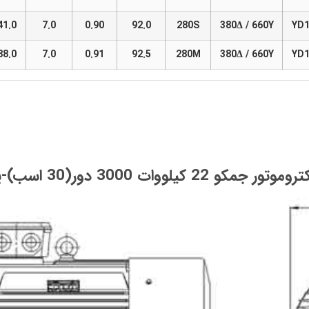
41.0
7.0
0.90
92.0
280S
380Δ / 660Y
YD1
88.0
7.0
0.91
92.5
280M
380Δ / 660Y
YD1
جمکو 22 کیلووات 3000 دور(30 اسب)-پایه دار