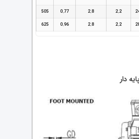
505
0.77
2.8
2.2
2
625
0.96
2.8
2.2
2