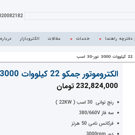
020082182
دفترچه راهنما
خدمات
مقالات
الکتروبازار
درباره
اسب
الکتروموتور جمکو 22 کیلووات 3000 دور-30 اسب
232,824,000
تومان
رنج توانی 30 اسب ( 22KW )
سه فاز 380/660V
فرکانس نامی 50 هرتز
دور 3000rpm