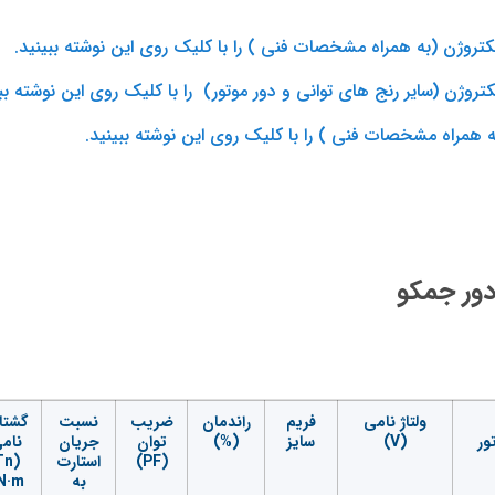
کتروژن (به همراه مشخصات فنی ) را با کلیک روی این نوشته ببینید.
روژن (سایر رنج های توانی و دور موتور) را با کلیک روی این نوشته ببی
 همراه مشخصات فنی ) را با کلیک روی این نوشته ببینید.
ولتاژ نامی
فریم
راندمان
ضریب
نسبت
گشتا
ور
(V)
سایز
(%)
توان
جریان
نام
(PF)
استارت
Tn
به
N·m)