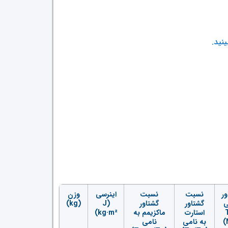
نید.
ور
نسبت
نسبت
اینرسی
وزن
ی
گشتاور
گشتاور
(J
(kg)
(
استارت
ماکزیمم به
kg·m²)
به نامی
نامی