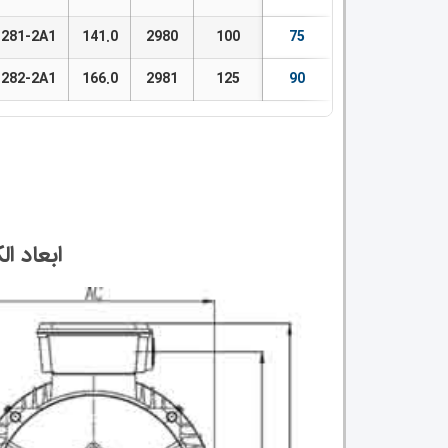
281-2A1
141.0
2980
100
75
282-2A1
166.0
2981
125
90
ابعاد الکتروموتور 