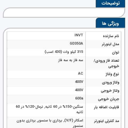
توضیحات
ویژگی ها
INVT
نام سازنده
GD350A
مدل اینورتر
315 کیلو وات (430 اسب)
توان
سه فاز به سه فاز
تعداد فاز ورودی/
خروجی
AC
نوع ولتاژ
400V
ولتاژ ورودی
400V
ولتاژ خروجی
600a
جریان خروجی
سنگین-150% در 60 ثانیه, نرمال-120% در 60
قابلیت اضافه بار
ثانیه
اسکالر (V/F), برداری با سنسور, برداری بدون
مد کنترلی اینورتر
سنسور