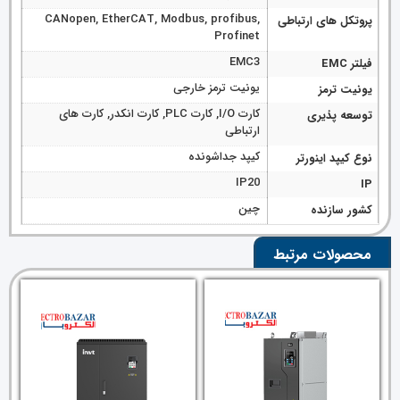
CANopen, EtherCAT, Modbus, profibus,
پروتکل های ارتباطی
Profinet
EMC3
فیلتر EMC
یونیت ترمز خارجی
یونیت ترمز
کارت I/O, کارت PLC, کارت انکدر, کارت های
توسعه پذیری
ارتباطی
کیپد جداشونده
نوع کیپد اینورتر
IP20
IP
چین
کشور سازنده
محصولات مرتبط