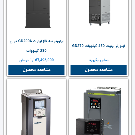
اینورتر سه فاز اینوت GD200A توان
اینورتر اینوت 450 کیلووات GD270
280 کیلووات
تماس بگیرید
1,167,496,000
تومان
مشاهده محصول
مشاهده محصول