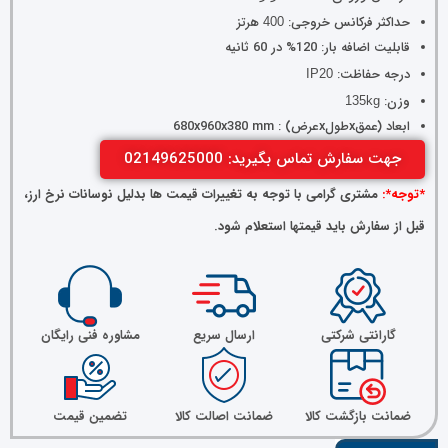
حداکثر فرکانس خروجی:
هرتز
400
قابلیت اضافه بار: 120% در 60 ثانیه
درجه حفاظت:
IP20
وزن:
135kg
ابعاد (عمقxطولxعرض) : 680x960x380 mm
جهت سفارش تماس بگیرید: 02149625000
*توجه*:
مشتری گرامی با توجه به تغییرات قیمت ها بدلیل نوسانات نرخ ارز،
قبل از سفارش باید قیمتها استعلام شود.
گارانتی شرکتی
ارسال سریع
مشاوره فنی رایگان
ضمانت بازگشت کالا
ضمانت اصالت کالا
تضمین قیمت