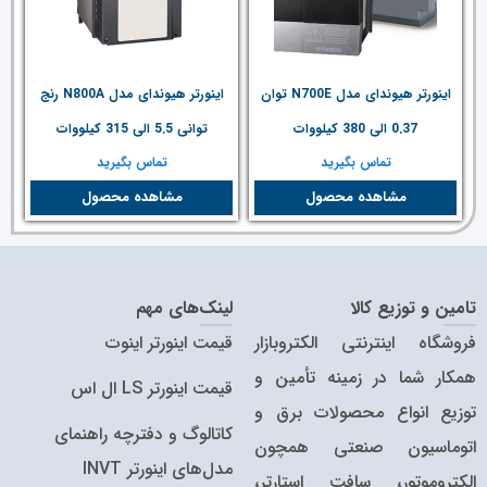
اینورتر هیوندای مدل N700E توان
اینورتر هیوندای مدل N800A رنج
0.37 الی 380 کیلووات
توانی 5.5 الی 315 کیلووات
تماس بگیرید
تماس بگیرید
مشاهده محصول
مشاهده محصول
تامین و توزیع کالا
لینک‌های مهم
فروشگاه اینترنتی الکتروبازار
قیمت اینورتر اینوت
همکار شما در زمینه تأمین و
قیمت اینورتر LS ال اس
توزیع انواع محصولات برق و
کاتالوگ و دفترچه راهنمای
اتوماسیون صنعتی همچون
مدل‌های اینورتر INVT
الکتروموتور، سافت استارتر،