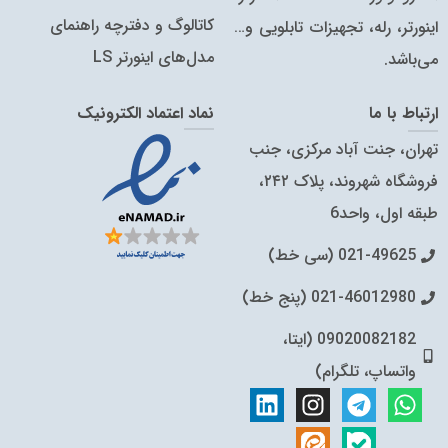
کاتالوگ‌ و دفترچه راهنمای
اینورتر، رله، تجهیزات تابلویی و…
مدل‌های اینورتر LS
می‌باشد.
ارتباط با ما
نماد اعتماد الکترونیک
تهران، جنت آباد مرکزی، جنب
فروشگاه شهروند، پلاک ۲۴۲،
طبقه اول، واحد6
021-49625 (سی خط)
021-46012980 (پنج خط)
09020082182 (ایتا،
واتساپ، تلگرام)