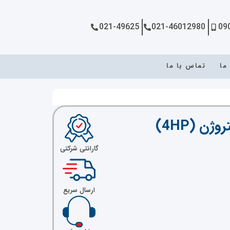
021-49625
021-46012980
09
 ما
تماس با ما
گارانتی شرکتی
ارسال سریع