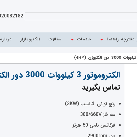
020082182
دفترچه راهنما
خدمات
مقالات
الکتروبازار
درباره
الکتروموتور 3 کیلووات 3000 دور الکتروژن (4HP)
تماس بگیرید
رنج توانی 4 اسب (3KW)
سه فاز 380/660V
فرکانس نامی 50 هرتز
دور 2900rpm