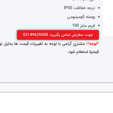
درجه حفاظت IP55
پوسته آلومینیومی
فریم سایز 100
جهت سفارش تماس بگیرید: 02149625000
*توجه*:
مشتری گرامی با توجه به تغییرات قیمت ها بدلیل نوسا
قیمتها استعلام شود.