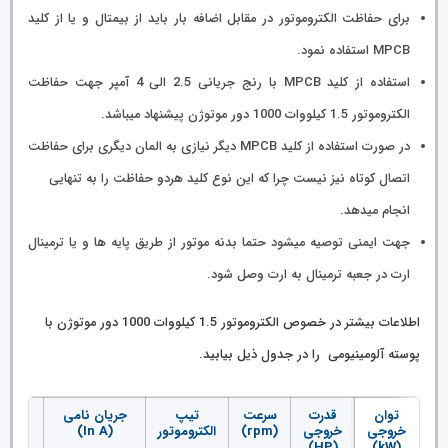
برای حفاظت الکتروموتور در مقابل اضافه بار باید از بیمتال و یا از کلید
MPCB استفاده نمود.
استفاده از کلید MPCB با رنج جریانی 2.5 الی 4 آمپر جهت حفاظت
الکتروموتور 1.5 کیلووات 1000 دور موتوژن پیشنهاد میباشد.
در صورت استفاده از کلید MPCB دیگر نیازی به المان دیگری برای حفاظت
اتصال کوتاه نیز نیست چرا که این نوع کلید هردو حفاظت را به تنهایی
انجام میدهد.
جهت ایمنی توصیه میشود حتما بدنه موتور از طریق پایه ها و یا ترمینال
ارت در جعبه ترمینال به ارت وصل شود.
اطلاعات بیشتر در خصوص الکتروموتور 1.5 کیلووات 1000 دور موتوژن با
پوسته آلومینیومی را در جدول ذیل بیابید.
توان
قدرت
سرعت
تیپ
جریان نامی
ولتاژ
خروجی
خروجی
(rpm)
الکتروموتور
(In A)
(V)
(HP)
(kW)