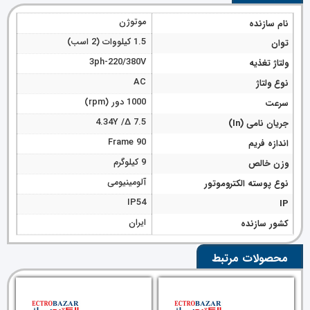
موتوژن
نام سازنده
1.5 کیلووات (2 اسب)
توان
3ph-220/380V
ولتاژ تغذیه
AC
نوع ولتاژ
1000 دور (rpm)
سرعت
7.5 ∆/ 4.34Y
جریان نامی (In)
Frame 90
اندازه فریم
9 کیلوگرم
وزن خالص
آلومینیومی
نوع پوسته الکتروموتور
IP54
IP
ایران
کشور سازنده
محصولات مرتبط