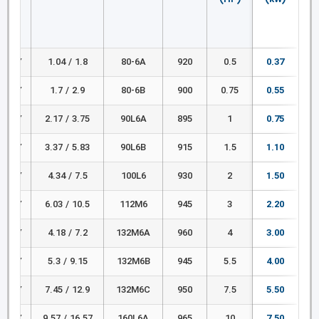
 380Y
1.8 / 1.04
80-6A
920
0.5
0.37
 380Y
2.9 / 1.7
80-6B
900
0.75
0.55
 380Y
3.75 / 2.17
90L6A
895
1
0.75
 380Y
5.83 / 3.37
90L6B
915
1.5
1.10
 380Y
7.5 / 4.34
100L6
930
2
1.50
 380Y
10.5 / 6.03
112M6
945
3
2.20
 660Y
7.2 / 4.18
132M6A
960
4
3.00
 660Y
9.15 / 5.3
132M6B
945
5.5
4.00
 660Y
12.9 / 7.45
132M6C
950
7.5
5.50
 660Y
16.57 / 9.57
160L6A
965
10
7.50