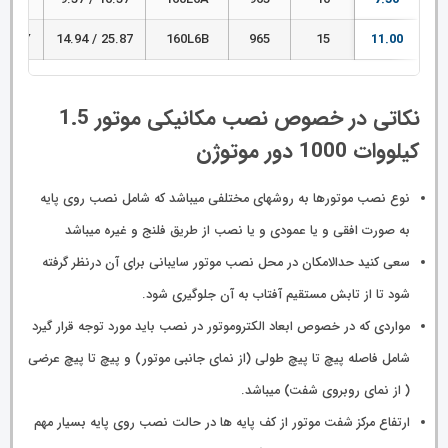
 660Y
25.87 / 14.94
160L6B
965
15
11.00
نکاتی در خصوص نصب مکانیکی موتور 1.5
کیلووات 1000 دور موتوژن
نوع نصب موتورها به روشهای مختلفی میباشد که شامل نصب روی پایه
به صورت افقی و یا عمودی و یا نصب از طریق فلنج و غیره میباشد
سعی کنید حدالامکان در محل نصب موتور سایبانی برای آن درنظر گرفته
شود تا از تابش مستقیم آفتاب به آن جلوگیری شود.
مواردی که در خصوص ابعاد الکتروموتور در نصب باید مورد توجه قرار گیرد
شامل فاصله پیچ تا پیچ طولی (از نمای جانبی موتور) و پیچ تا پیچ عرضی
( از نمای روبروی شفت) میباشد.
ارتفاع مرکز شفت موتور از کف پایه ها در حالت نصب روی پایه بسیار مهم