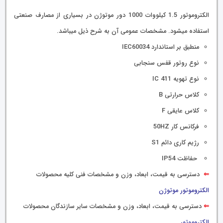
الکتروموتور 1.5 کیلووات 1000 دور موتوژن در بسیاری از مصارف صنعتی
استفاده میشود.
مشخصات عمومی آن به شرح ذیل میباشد.
منطبق بر استاندارد IEC60034
نوع روتور قفس سنجابی
نوع تهویه IC 411
کلاس حرارتی B
کلاس عایقی F
فرکانس کار 50HZ
رژیم کاری دائم S1
حفاظت IP54
⇐
دسترسی به قیمت، ابعاد، وزن و مشخصات فنی کلیه محصولات
الکتروموتور موتوژن
⇐
دسترسی به قیمت، ابعاد، وزن و مشخصات سایر سازندگان محصولات
الکتروموتور