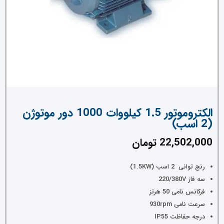
الکتروموتور 1.5 کیلووات 1000 دور موتوژن
(2 اسب)
22,502,000
تومان
رنج توانی 2 اسب (1.5KW)
سه فاز 220/380V
فرکانس نامی 50 هرتز
سرعت نامی 930rpm
درجه حفاظت IP55