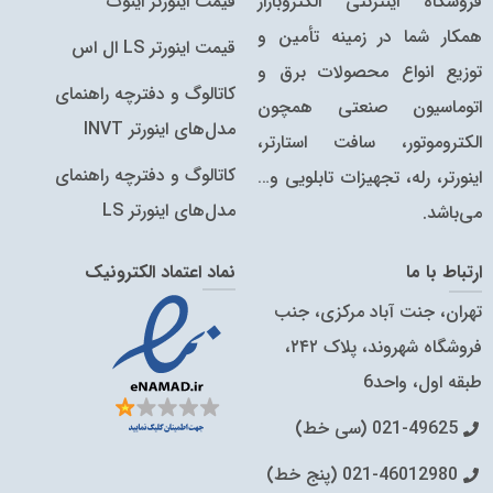
فروشگاه اینترنتی الکتروبازار
قیمت اینورتر اینوت
همکار شما در زمینه تأمین و
قیمت اینورتر LS ال اس
توزیع انواع محصولات برق و
کاتالوگ و دفترچه راهنمای
اتوماسیون صنعتی همچون
مدل‌های اینورتر INVT
الکتروموتور، سافت استارتر،
کاتالوگ‌ و دفترچه راهنمای
اینورتر، رله، تجهیزات تابلویی و…
مدل‌های اینورتر LS
می‌باشد.
ارتباط با ما
نماد اعتماد الکترونیک
تهران، جنت آباد مرکزی، جنب
فروشگاه شهروند، پلاک ۲۴۲،
طبقه اول، واحد6
021-49625 (سی خط)
021-46012980 (پنج خط)