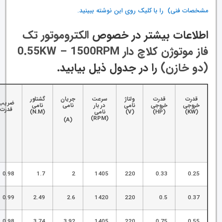
مشخصات فنی) را با کلیک روی این نوشته ببینید.
اطلاعات بیشتر در خصوص
الکتروموتور تک
فاز موتوژن کلاچ دار 0.55KW – 1500RPM
(دو خازن
)
را در جدول ذیل بیابید.
قدرت
قدرت
ولتاژ
سرعت
جریان
گشتاور
ضریب
خروجی
خروجی
نامی
در بار
نامی
نامی
قدرت
(KW)
(HP)
(V)
نامی
(N.M)
(RPM)
(A)
0.98
1.7
2
1405
220
0.33
0.25
0.99
2.49
2.6
1420
220
0.5
0.37
0.98
3.74
3.92
1405
220
0.75
0.55