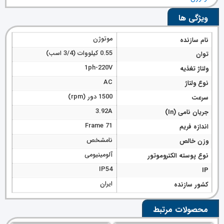
ویژگی ها
موتوژن
نام سازنده
0.55 کیلووات (3/4 اسب)
توان
1ph-220V
ولتاژ تغذیه
AC
نوع ولتاژ
1500 دور (rpm)
سرعت
3.92A
جریان نامی (In)
Frame 71
اندازه فریم
نامشخص
وزن خالص
آلومینیومی
نوع پوسته الکتروموتور
IP54
IP
ایران
کشور سازنده
محصولات مرتبط