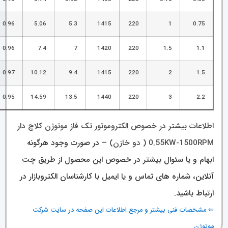
0.96
5.06
5.3
1415
220
1
0.75
0.96
7.4
7
1420
220
1.5
1.1
0.97
10.12
9.4
1415
220
2
1.5
0.95
14.59
13.5
1440
220
3
2.2
اطلاعات بیشتر در خصوص الکتروموتور تک فاز موتوژن کلاچ دار
0.55KW-1500RPM ( دو خازن)
– در صورت وجود هرگونه
ابهام و یا سئوال بیشتر در خصوص این محصول از طریق چت
آنلاین، شماره های تماس و یا ایمیل با کارشناسان الکتروبازار در
ارتباط باشید.
⇐
مشخصات فنی بیشتر و مرجع اطلاعات این صفحه در سایت شرکت
موتوژن