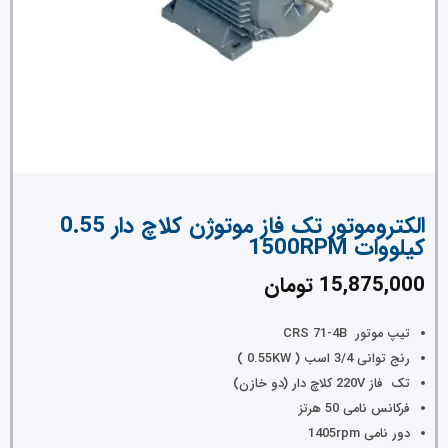
الکتروموتور تک فاز موتوژن کلاچ دار 0.55
کیلووات 1500RPM
15,875,000
تومان
تیپ موتور CRS 71-4B
رنج توانی 3/4 اسب ( 0.55KW )
تک فاز 220V کلاچ دار (دو خازن)
فرکانس نامی 50 هرتز
دور نامی 1405rpm